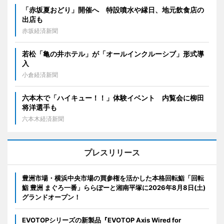
「赤坂夏おどり」開催へ 特設噴水や縁日、地元飲食店の
出店も
赤坂経済新聞
若松「亀の井ホテル」が「オールインクルーシブ」形式導
入
小倉経済新聞
六本木で「ハイキュー！！」体験イベント 内覧会に柳田
将洋選手も
六本木経済新聞
プレスリリース
豊洲市場・横浜中央市場の買参権を活かした本格回転鮨「回転
鮨 豊洲 まぐろ一番」ららぽーと湘南平塚に2026年8月8日(土)
グランドオープン！
EVOTOPシリーズの新製品『EVOTOP Axis Wired for