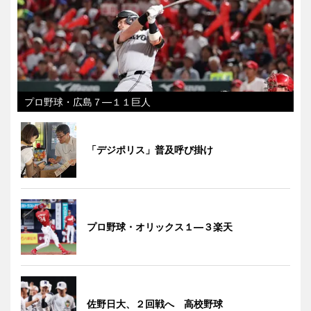
プロ野球・広島７―１１巨人
「デジポリス」普及呼び掛け
プロ野球・オリックス１―３楽天
佐野日大、２回戦へ 高校野球