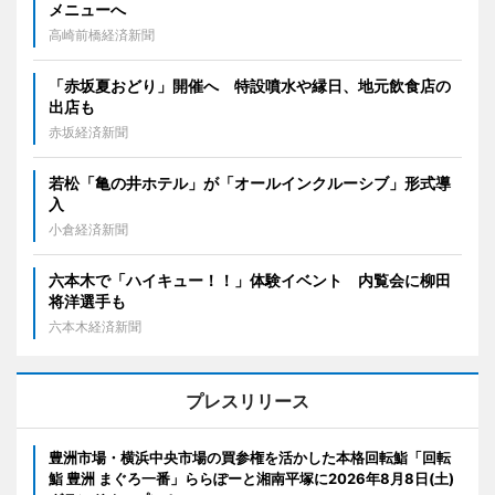
メニューへ
高崎前橋経済新聞
「赤坂夏おどり」開催へ 特設噴水や縁日、地元飲食店の
出店も
赤坂経済新聞
若松「亀の井ホテル」が「オールインクルーシブ」形式導
入
小倉経済新聞
六本木で「ハイキュー！！」体験イベント 内覧会に柳田
将洋選手も
六本木経済新聞
プレスリリース
豊洲市場・横浜中央市場の買参権を活かした本格回転鮨「回転
鮨 豊洲 まぐろ一番」ららぽーと湘南平塚に2026年8月8日(土)