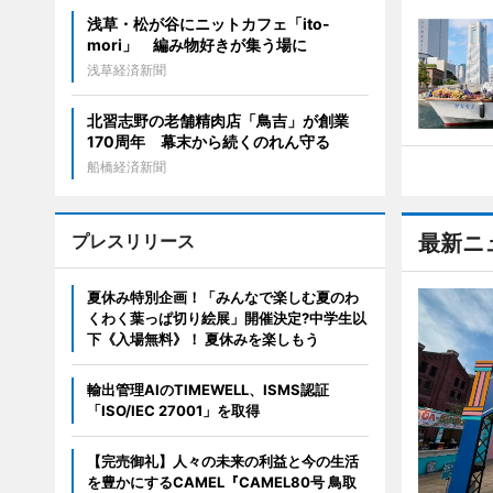
浅草・松が谷にニットカフェ「ito-
mori」 編み物好きが集う場に
浅草経済新聞
北習志野の老舗精肉店「鳥吉」が創業
170周年 幕末から続くのれん守る
船橋経済新聞
プレスリリース
最新ニ
夏休み特別企画！「みんなで楽しむ夏のわ
くわく葉っぱ切り絵展」開催決定?中学生以
下《入場無料》！ 夏休みを楽しもう
輸出管理AIのTIMEWELL、ISMS認証
「ISO/IEC 27001」を取得
【完売御礼】人々の未来の利益と今の生活
を豊かにするCAMEL『CAMEL80号 鳥取