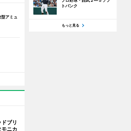
プロ野球・西武２―５ソフ
トバンク
験型アミュ
もっと見る
ッドブリ
タモニカ