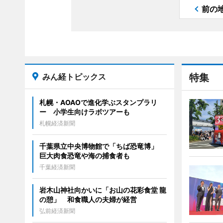
前の
みん経トピックス
特集
札幌・AOAOで進化学ぶスタンプラリ
ー 小学生向けラボツアーも
札幌経済新聞
千葉県立中央博物館で「ちば恐竜博」
巨大肉食恐竜や海の捕食者も
千葉経済新聞
岩木山神社向かいに「お山の花彩食堂 龍
の憩」 和食職人の夫婦が経営
弘前経済新聞