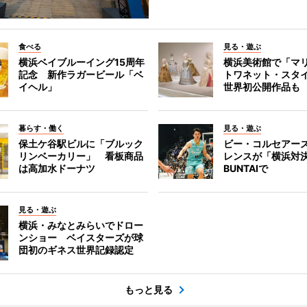
食べる
見る・遊ぶ
横浜ベイブルーイング15周年
横浜美術館で「マ
記念 新作ラガービール「ベ
トワネット・スタ
イヘル」
世界初公開作品も
暮らす・働く
見る・遊ぶ
保土ケ谷駅ビルに「ブルック
ビー・コルセアー
リンベーカリー」 看板商品
レンスが「横浜対
は高加水ドーナツ
BUNTAIで
見る・遊ぶ
横浜・みなとみらいでドロー
ンショー ベイスターズが球
団初のギネス世界記録認定
もっと見る