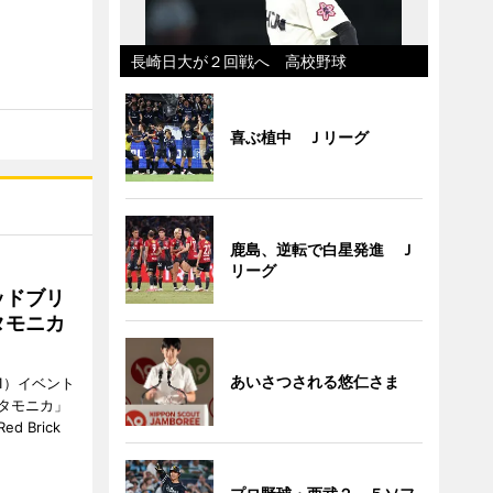
長崎日大が２回戦へ 高校野球
喜ぶ植中 Ｊリーグ
鹿島、逆転で白星発進 Ｊ
リーグ
ッドブリ
タモニカ
あいさつされる悠仁さま
1）イベント
タモニカ」
 Brick