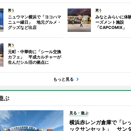
買う
買う
ニュウマン横浜で「ヨコハマ
みなとみらいに体
ニュー縁日」 地元グルメ・
ーズメント施設
グッズなど出店
「CAPCOMIX」
買う
元町・中華街に「シール交換
カフェ」 平成カルチャーが
生んだシル活の拠点に
もっと見る
遊ぶ
見る・遊ぶ
横浜赤レンガ倉庫で「レ
ックサンセット」 サン