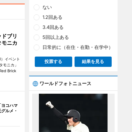
ない
1.2回ある
3.4回ある
ッドブリ
5回以上ある
タモニカ
日常的に（在住・在勤・在学中）
1）イベント
投票する
結果を見る
タモニカ」
 Brick
ワールドフォトニュース
「ヨコハマ
元グルメ・