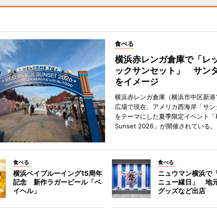
食べる
横浜赤レンガ倉庫で「レ
ックサンセット」 サン
をイメージ
横浜赤レンガ倉庫（横浜市中区新港
広場で現在、アメリカ西海岸「サン
をテーマにした夏季限定イベント「Red
Sunset 2026」が開催されている。
食べる
食べる
横浜ベイブルーイング15周年
ニュウマン横浜で
記念 新作ラガービール「ベ
ニュー縁日」 地
イヘル」
グッズなど出店