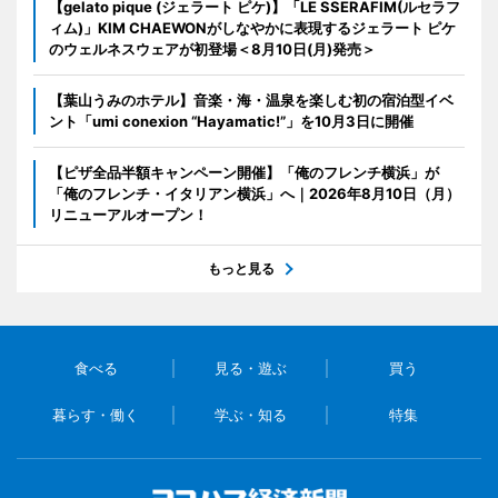
【gelato pique (ジェラート ピケ)】「LE SSERAFIM(ルセラフ
ィム)」KIM CHAEWONがしなやかに表現するジェラート ピケ
のウェルネスウェアが初登場＜8月10日(月)発売＞
【葉山うみのホテル】音楽・海・温泉を楽しむ初の宿泊型イベ
ント「umi conexion “Hayamatic!”」を10月3日に開催
【ピザ全品半額キャンペーン開催】「俺のフレンチ横浜」が
「俺のフレンチ・イタリアン横浜」へ｜2026年8月10日（月）
リニューアルオープン！
もっと見る
食べる
見る・遊ぶ
買う
暮らす・働く
学ぶ・知る
特集