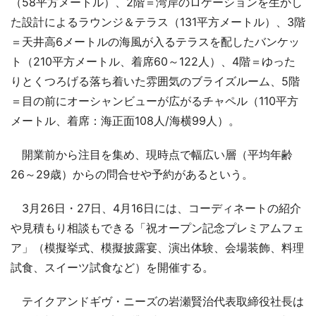
（58平方メートル）、2階＝湾岸のロケーションを生かし
た設計によるラウンジ＆テラス（131平方メートル）、3階
＝天井高6メートルの海風が入るテラスを配したバンケッ
ト（210平方メートル、着席60～122人）、4階＝ゆった
りとくつろげる落ち着いた雰囲気のブライズルーム、5階
＝目の前にオーシャンビューが広がるチャペル（110平方
メートル、着席：海正面108人/海横99人）。
開業前から注目を集め、現時点で幅広い層（平均年齢
26～29歳）からの問合せや予約があるという。
3月26日・27日、4月16日には、コーディネートの紹介
や見積もり相談もできる「祝オープン記念プレミアムフェ
ア」（模擬挙式、模擬披露宴、演出体験、会場装飾、料理
試食、スイーツ試食など）を開催する。
テイクアンドギヴ・ニーズの岩瀬賢治代表取締役社長は