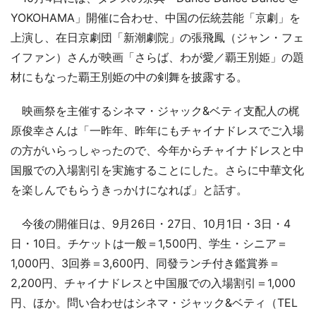
YOKOHAMA」開催に合わせ、中国の伝統芸能「京劇」を
上演し、在日京劇団「新潮劇院」の張飛鳳（ジャン・フェ
イファン）さんが映画「さらば、わが愛／覇王別姫」の題
材にもなった覇王別姫の中の剣舞を披露する。
映画祭を主催するシネマ・ジャック&ベティ支配人の梶
原俊幸さんは「一昨年、昨年にもチャイナドレスでご入場
の方がいらっしゃったので、今年からチャイナドレスと中
国服での入場割引を実施することにした。さらに中華文化
を楽しんでもらうきっかけになれば」と話す。
今後の開催日は、9月26日・27日、10月1日・3日・4
日・10日。チケットは一般＝1,500円、学生・シニア＝
1,000円、3回券＝3,600円、同發ランチ付き鑑賞券＝
2,200円、チャイナドレスと中国服での入場割引＝1,000
円、ほか。問い合わせはシネマ・ジャック&ベティ（TEL