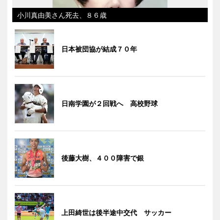
小川真由美さん死去、８６歳
日本被団協が結成７０年
日南学園が２回戦へ 高校野球
後藤大樹、４００障害で銀
上田綺世は後半途中交代 サッカー