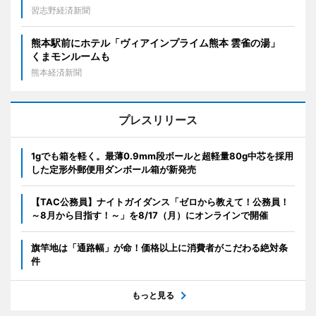
習志野経済新聞
熊本駅前にホテル「ヴィアインプライム熊本 雲雀の湯」
くまモンルームも
熊本経済新聞
プレスリリース
1gでも箱を軽く。最薄0.9mm段ボールと超軽量80g中芯を採用
した定形外郵便用ダンボール箱が新発売
【TAC公務員】ナイトガイダンス「ゼロから教えて！公務員！
～8月から目指す！～」を8/17（月）にオンラインで開催
旗竿地は「通路幅」が命！価格以上に消費者がこだわる絶対条
件
もっと見る