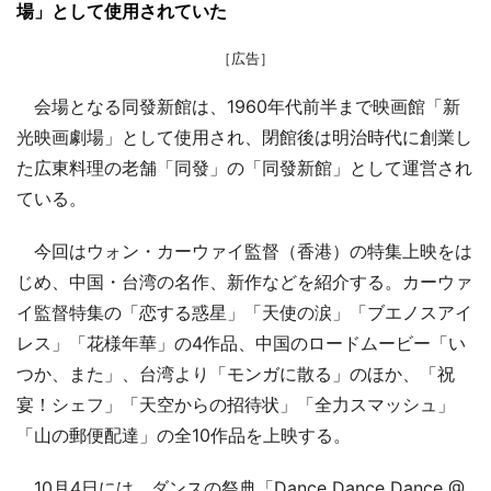
場」として使用されていた
［広告］
会場となる同發新館は、1960年代前半まで映画館「新
光映画劇場」として使用され、閉館後は明治時代に創業し
た広東料理の老舗「同發」の「同發新館」として運営され
ている。
今回はウォン・カーウァイ監督（香港）の特集上映をは
じめ、中国・台湾の名作、新作などを紹介する。カーウァ
イ監督特集の「恋する惑星」「天使の涙」「ブエノスアイ
レス」「花様年華」の4作品、中国のロードムービー「い
つか、また」、台湾より「モンガに散る」のほか、「祝
宴！シェフ」「天空からの招待状」「全力スマッシュ」
「山の郵便配達」の全10作品を上映する。
10月4日には、ダンスの祭典「Dance Dance Dance @