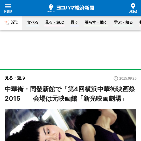
32°C
食べる
見る・遊ぶ
買う
暮らす・働く
学ぶ・知る
見る・遊ぶ
2015.09.26
中華街・同發新館で「第4回横浜中華街映画祭
2015」 会場は元映画館「新光映画劇場」