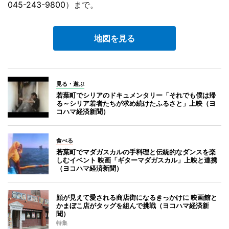
045-243-9800
）まで。
地図を見る
見る・遊ぶ
若葉町でシリアのドキュメンタリー「それでも僕は帰
る～シリア若者たちが求め続けたふるさと」上映（ヨ
コハマ経済新聞）
食べる
若葉町でマダガスカルの手料理と伝統的なダンスを楽
しむイベント 映画「ギターマダガスカル」上映と連携
（ヨコハマ経済新聞）
顔が見えて愛される商店街になるきっかけに 映画館と
かまぼこ店がタッグを組んで挑戦（ヨコハマ経済新
聞）
特集