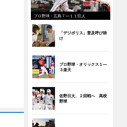
プロ野球・広島７―１１巨人
「デジポリス」普及呼び掛
け
プロ野球・オリックス１―
３楽天
佐野日大、２回戦へ 高校
野球