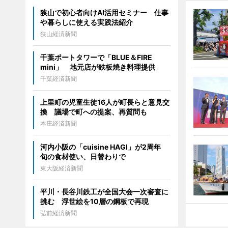
狭山で初心者向けAI活用セミナー 仕事
や暮らしに使える実践法紹介
狭山経済新聞
千葉ポートタワーで「BLUE＆FIRE
mini」 地元店が鉄板焼き料理提供
千葉経済新聞
上里町の児童生徒16人が町長らと意見交
換 議場で町への提案、再質問も
本庄経済新聞
河内小阪の「cuisine HAGI」が2周年
旬の食材使い、日替わりで
東大阪経済新聞
平川・長谷川鉄工が全国大会一次審査に
挑む 浮世絵を10層の鋼板で再現
弘前経済新聞