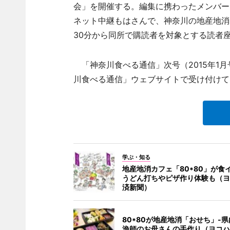
会」を開催する。編集に携わったメンバー
ネット中継もはさんで、神奈川の地産地消に
30分から同所で購読者を対象とする読者
「神奈川食べる通信」次号（2015年1
川食べる通信」ウェブサイトで受け付けて
学ぶ・知る
地産地消カフェ「80*80」が食
うどん打ちやピザ作り体験も（ヨ
済新聞）
80*80が地産地消「おせち」-
漁師のお母さんの手作り（ヨコハ