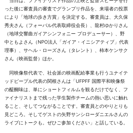
当日は、ファイナリスト作品の上映と監督スピーチを行
った後に審査員の審査でグランプリ作品を、来場者の投票
により「地球の歩き方賞」を決定する。審査員は、大久保
秀夫さん（フォーバル代表取締役会長）、龍村ゆかりさん
（地球交響曲ガイアシンフォニー プロデューサー）、野
中ともよさん（NPO法人「ガイア・イニシアティブ」代表
理事）、サヘル・ローズさん（タレント）、柿本ケンサク
さん（映画監督）ほか。
同映像祭代表で、社会派の映画配給事業も行うユナイテ
ッドピープル代表の関根さんは「UFPFF 国際平和映像祭
の醍醐味は、単にショートフィルムを観るだけでなく、フ
ァイナリストまで残った学生製作チームの熱い思いに触れ
ること、そしてつながることです。審査員とのやりとりも
見どころ。そしてゲストの矢野サンシローダニエルさんの
ライブにトークも。ぜひご参加ください」と話している。