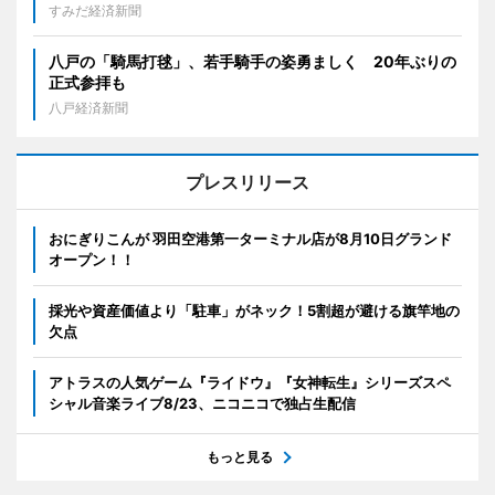
すみだ経済新聞
八戸の「騎馬打毬」、若手騎手の姿勇ましく 20年ぶりの
正式参拝も
八戸経済新聞
プレスリリース
おにぎりこんが 羽田空港第一ターミナル店が8月10日グランド
オープン！！
採光や資産価値より「駐車」がネック！5割超が避ける旗竿地の
欠点
アトラスの人気ゲーム『ライドウ』『女神転生』シリーズスペ
シャル音楽ライブ8/23、ニコニコで独占生配信
もっと見る