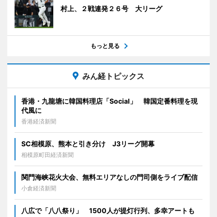
村上、２戦連発２６号 大リーグ
もっと見る
みん経トピックス
香港・九龍塘に韓国料理店「Social」 韓国定番料理を現
代風に
香港経済新聞
SC相模原、熊本と引き分け J3リーグ開幕
相模原町田経済新聞
関門海峡花火大会、無料エリアなしの門司側をライブ配信
小倉経済新聞
八広で「八八祭り」 1500人が提灯行列、多幸アートも