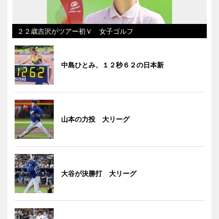
２２歳吉沢がツアー初Ｖ 女子ゴルフ
中島ひとみ、１２秒６２の日本新
山本の力投 大リーグ
大谷が決勝打 大リーグ