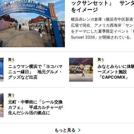
ックサンセット」 サン
をイメージ
横浜赤レンガ倉庫（横浜市中区新港
広場で現在、アメリカ西海岸「サン
をテーマにした夏季限定イベント「Red
Sunset 2026」が開催されている。
買う
買う
ニュウマン横浜で「ヨコハマ
みなとみらいに体
ニュー縁日」 地元グルメ・
ーズメント施設
グッズなど出店
「CAPCOMIX」
買う
元町・中華街に「シール交換
カフェ」 平成カルチャーが
生んだシル活の拠点に
もっと見る