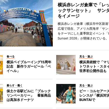
横浜赤レンガ倉庫で「レ
ックサンセット」 サン
をイメージ
横浜赤レンガ倉庫（横浜市中区新港
広場で現在、アメリカ西海岸「サン
をテーマにした夏季限定イベント「Red
Sunset 2026」が開催されている。
食べる
見る・遊ぶ
横浜ベイブルーイング15周年
横浜美術館で「マ
記念 新作ラガービール「ベ
トワネット・スタ
イヘル」
世界初公開作品も
暮らす・働く
見る・遊ぶ
保土ケ谷駅ビルに「ブルック
ビー・コルセアー
リンベーカリー」 看板商品
レンスが「横浜対
は高加水ドーナツ
BUNTAIで