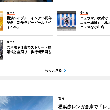
食べる
食べる
横浜ベイブルーイング15周年
ニュウマン横浜で
記念 新作ラガービール「ベ
ニュー縁日」 地
イヘル」
グッズなど出店
食べる
六角橋ヤミ市でストリート結
婚式と盆踊り 歩行者天国も
もっと見る
買う
横浜赤レンガ倉庫で「レ