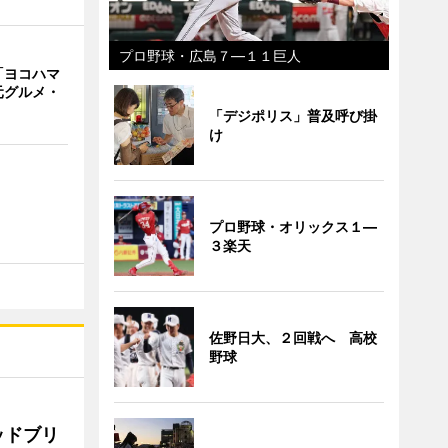
プロ野球・広島７―１１巨人
「ヨコハマ
元グルメ・
「デジポリス」普及呼び掛
け
プロ野球・オリックス１―
３楽天
佐野日大、２回戦へ 高校
野球
ッドブリ