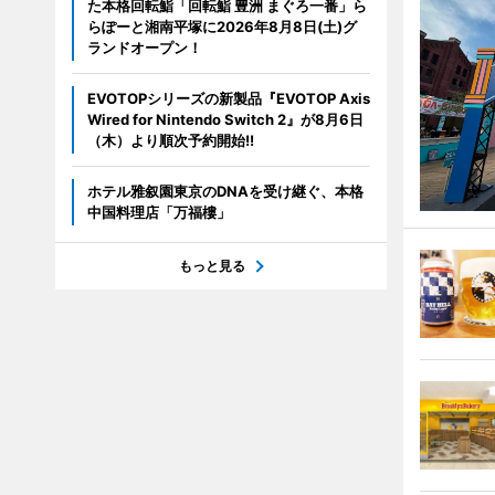
た本格回転鮨「回転鮨 豊洲 まぐろ一番」ら
らぽーと湘南平塚に2026年8月8日(土)グ
ランドオープン！
EVOTOPシリーズの新製品『EVOTOP Axis
Wired for Nintendo Switch 2』が8月6日
（木）より順次予約開始!!
ホテル雅叙園東京のDNAを受け継ぐ、本格
中国料理店「万福樓」
もっと見る