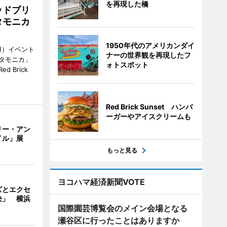
を再現した橋
ッドブリ
タモニカ
1950年代のアメリカンダイ
1）イベント
ナーの世界観を再現したフ
タモニカ」
ォトスポット
 Brick
Red Brick Sunset ハンバ
ーガーやアイスクリームも
リー・アン
イル」展
もっと見る
ヨコハマ経済新聞VOTE
ズとエクセ
決」 横浜
国際園芸博覧会のメイン会場となる
瀬谷区に行ったことはありますか