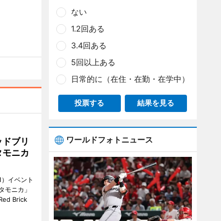
ない
1.2回ある
3.4回ある
5回以上ある
日常的に（在住・在勤・在学中）
投票する
結果を見る
ワールドフォトニュース
ッドブリ
タモニカ
1）イベント
タモニカ」
 Brick