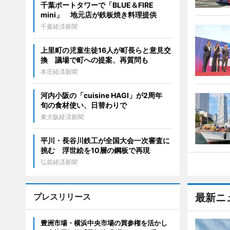
千葉ポートタワーで「BLUE＆FIRE
mini」 地元店が鉄板焼き料理提供
千葉経済新聞
上里町の児童生徒16人が町長らと意見交
換 議場で町への提案、再質問も
本庄経済新聞
河内小阪の「cuisine HAGI」が2周年
旬の食材使い、日替わりで
東大阪経済新聞
平川・長谷川鉄工が全国大会一次審査に
挑む 浮世絵を10層の鋼板で再現
弘前経済新聞
プレスリリース
最新ニ
豊洲市場・横浜中央市場の買参権を活かし