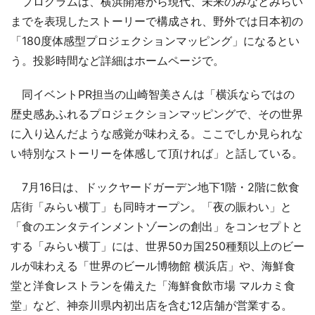
プログラムは、横浜開港から現代、未来のみなとみらい
までを表現したストーリーで構成され、野外では日本初の
「180度体感型プロジェクションマッピング」になるとい
う。投影時間など詳細はホームページで。
同イベントPR担当の山崎智美さんは「横浜ならではの
歴史感あふれるプロジェクションマッピングで、その世界
に入り込んだような感覚が味わえる。ここでしか見られな
い特別なストーリーを体感して頂ければ」と話している。
7月16日は、ドックヤードガーデン地下1階・2階に飲食
店街「みらい横丁」も同時オープン。「夜の賑わい」と
「食のエンタテインメントゾーンの創出」をコンセプトと
する「みらい横丁」には、世界50カ国250種類以上のビー
ルが味わえる「世界のビール博物館 横浜店」や、海鮮食
堂と洋食レストランを備えた「海鮮食飲市場 マルカミ食
堂」など、神奈川県内初出店を含む12店舗が営業する。