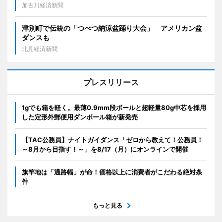
加古川経済新聞
津別町で伝統の「つべつ納涼盆踊り大会」 アメリカン盆
ダンスも
北見経済新聞
プレスリリース
1gでも箱を軽く。最薄0.9mm段ボールと超軽量80g中芯を採用
した定形外郵便用ダンボール箱が新発売
【TAC公務員】ナイトガイダンス「ゼロから教えて！公務員！
～8月から目指す！～」を8/17（月）にオンラインで開催
旗竿地は「通路幅」が命！価格以上に消費者がこだわる絶対条
件
もっと見る