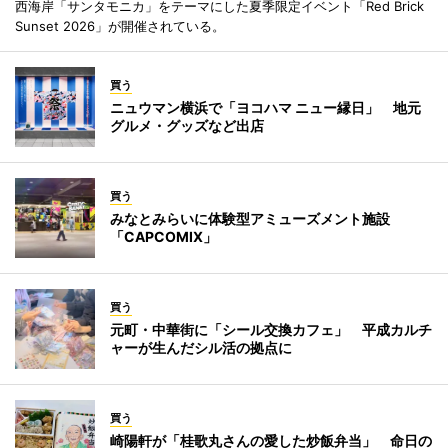
西海岸「サンタモニカ」をテーマにした夏季限定イベント「Red Brick
Sunset 2026」が開催されている。
買う
ニュウマン横浜で「ヨコハマ ニュー縁日」 地元
グルメ・グッズなど出店
買う
みなとみらいに体験型アミューズメント施設
「CAPCOMIX」
買う
元町・中華街に「シール交換カフェ」 平成カルチ
ャーが生んだシル活の拠点に
買う
崎陽軒が「桂歌丸さんの愛した炒飯弁当」 命日の