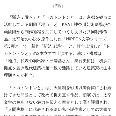
［広告］
「駈込ミ訴ヘ」と「トカトントンと」は、京都を拠点に
活動している劇団「地点」と、KAAT 神奈川芸術劇場が企
画段階から制作過程を共にしてつくりあげた共同制作作
品。太宰治の小説を原作にした「NIPPON文学シリーズ」
第3弾として、新作「駈込ミ訴ヘ」と、昨年上演した「ト
カトントンと」の2本立てで上演する。演出・構成は、
「地点」代表の演出家・三浦基さん。舞台美術は、横浜に
拠点を置き現代建築の第一線で活躍している建築家の山本
理顕さんが担当。
「トカトントンと」は、天皇制を戦後以降保留にされ続
けてきた問題として改めて捉え直す作品。初演では、太宰
文学の色あせない魅力を伝える舞台として高く評価され、
「人間失格」に代表される暗い私小説作家としての太宰で