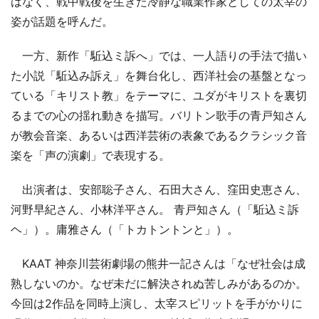
はなく、戦中戦後を生きた冷静な職業作家としての太宰の
姿が話題を呼んだ。
一方、新作「駈込ミ訴へ」では、一人語りの手法で描い
た小説「駈込み訴え」を舞台化し、西洋社会の基盤となっ
ている「キリスト教」をテーマに、ユダがキリストを裏切
るまでの心の揺れ動きを描写。バリトン歌手の青戸知さん
が教会音楽、あるいは西洋芸術の表象であるクラシック音
楽を「声の演劇」で表現する。
出演者は、安部聡子さん、石田大さん、窪田史恵さん、
河野早紀さん、小林洋平さん。 青戸知さん（「駈込ミ訴
ヘ」）。庸雅さん（「トカトントンと」）。
KAAT 神奈川芸術劇場の熊井一記さんは「なぜ社会は成
熟しないのか。なぜ未だに解決されぬ苦しみがあるのか。
今回は2作品を同時上演し、太宰スピリットを手がかりに