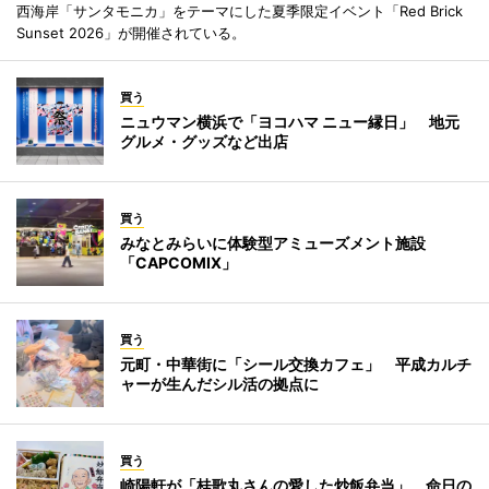
西海岸「サンタモニカ」をテーマにした夏季限定イベント「Red Brick
Sunset 2026」が開催されている。
買う
ニュウマン横浜で「ヨコハマ ニュー縁日」 地元
グルメ・グッズなど出店
買う
みなとみらいに体験型アミューズメント施設
「CAPCOMIX」
買う
元町・中華街に「シール交換カフェ」 平成カルチ
ャーが生んだシル活の拠点に
買う
崎陽軒が「桂歌丸さんの愛した炒飯弁当」 命日の