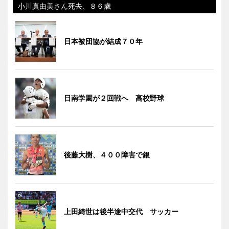
小川真由美さん死去、８６歳
日本被団協が結成７０年
日南学園が２回戦へ 高校野球
後藤大樹、４００障害で銀
上田綺世は後半途中交代 サッカー