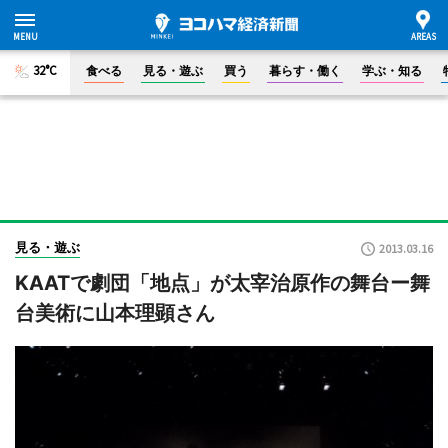
32°C
食べる
見る・遊ぶ
買う
暮らす・働く
学ぶ・知る
見る・遊ぶ
2013.03.16
KAATで劇団「地点」が太宰治原作の舞台ー舞
台美術に山本理顕さん