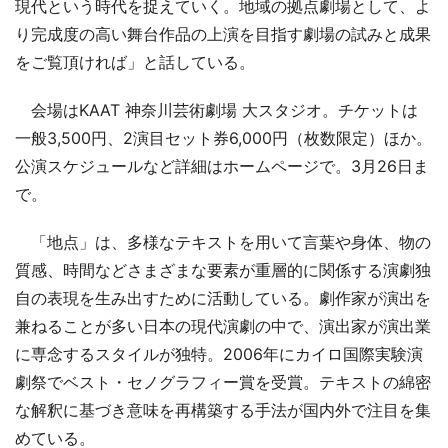
現代という時代を捉えていく。地域の拠点劇場として、よ
り完成度の高い舞台作品の上演を目指す劇場の試みと成果
をご覧頂ければ」と話している。
会場はKAAT 神奈川芸術劇場 大スタジオ。チケットは
一般3,500円、2演目セット券6,000円（枚数限定）ほか。
公演スケジュールなど詳細はホームページで。3月26日ま
で。
「地点」は、多様なテキストを用いて言葉や身体、物の
質感、時間などさまざまな要素が重層的に関係する演劇独
自の表現を生み出すために活動している。劇作家が演出を
兼ねることが多い日本の現代演劇の中で、演出家が演出業
に専念するスタイルが独特。2006年にカイロ国際実験演
劇祭でベスト・セノグラフィー賞を受賞。テキストの綿密
な解釈に基づき意味を再構築する手法が国内外で注目を集
めている。