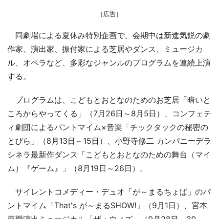
［広告］
同劇場による夏休み特別企画で、会期中は新進気鋭の劇
作家、演出家、振付家による芝居やダンス、ミュージカ
ル、オペラなど、多彩なジャンルのプログラムを連続上演
する。
プログラムは、こどもとおとなのためのお芝居「暗いと
ころからやってくる」（7月26日～8月5日）、コンフェテ
ィ劇団によるパントマイム×音楽「チックタックの秘密の
とびら」（8月13日～15日）、小野寺修二 カンパニーデラ
シネラ最新作ダンス「こどもとおとなのための舞台（マイ
ム）『ゲーム』」（8月19日～26日）。
サイレントコメディー・デュオ「が～まるちょば」のパ
ントマイム「That's が～まるSHOW!」（9月1日）、宮本