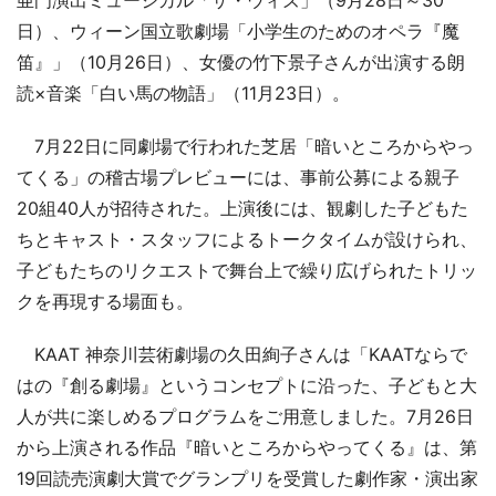
亜門演出ミュージカル「ザ・ウィズ」（9月28日～30
日）、ウィーン国立歌劇場「小学生のためのオペラ『魔
笛』」（10月26日）、女優の竹下景子さんが出演する朗
読×音楽「白い馬の物語」（11月23日）。
7月22日に同劇場で行われた芝居「暗いところからやっ
てくる」の稽古場プレビューには、事前公募による親子
20組40人が招待された。上演後には、観劇した子どもた
ちとキャスト・スタッフによるトークタイムが設けられ、
子どもたちのリクエストで舞台上で繰り広げられたトリッ
クを再現する場面も。
KAAT 神奈川芸術劇場の久田絢子さんは「KAATならで
はの『創る劇場』というコンセプトに沿った、子どもと大
人が共に楽しめるプログラムをご用意しました。7月26日
から上演される作品『暗いところからやってくる』は、第
19回読売演劇大賞でグランプリを受賞した劇作家・演出家