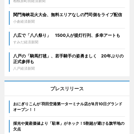
相模原町田経済新聞
関門海峡花火大会、無料エリアなしの門司側をライブ配信
小倉経済新聞
八広で「八八祭り」 1500人が提灯行列、多幸アートも
すみだ経済新聞
八戸の「騎馬打毬」、若手騎手の姿勇ましく 20年ぶりの
正式参拝も
八戸経済新聞
プレスリリース
おにぎりこんが 羽田空港第一ターミナル店が8月10日グランド
オープン！！
採光や資産価値より「駐車」がネック！5割超が避ける旗竿地の
欠点