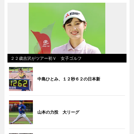
２２歳吉沢がツアー初Ｖ 女子ゴルフ
中島ひとみ、１２秒６２の日本新
山本の力投 大リーグ