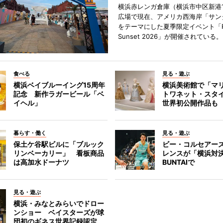
横浜赤レンガ倉庫（横浜市中区新港
広場で現在、アメリカ西海岸「サン
をテーマにした夏季限定イベント「Red
Sunset 2026」が開催されている。
食べる
見る・遊ぶ
横浜ベイブルーイング15周年
横浜美術館で「マ
記念 新作ラガービール「ベ
トワネット・スタ
イヘル」
世界初公開作品も
暮らす・働く
見る・遊ぶ
保土ケ谷駅ビルに「ブルック
ビー・コルセアー
リンベーカリー」 看板商品
レンスが「横浜対
は高加水ドーナツ
BUNTAIで
見る・遊ぶ
横浜・みなとみらいでドロー
ンショー ベイスターズが球
団初のギネス世界記録認定