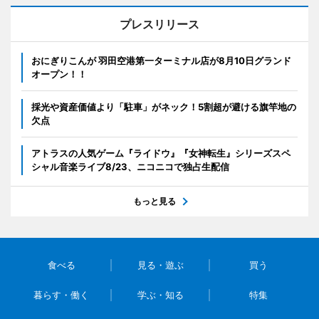
プレスリリース
おにぎりこんが 羽田空港第一ターミナル店が8月10日グランド
オープン！！
採光や資産価値より「駐車」がネック！5割超が避ける旗竿地の
欠点
アトラスの人気ゲーム『ライドウ』『女神転生』シリーズスペ
シャル音楽ライブ8/23、ニコニコで独占生配信
もっと見る
食べる
見る・遊ぶ
買う
暮らす・働く
学ぶ・知る
特集