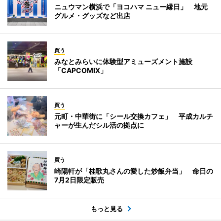
ニュウマン横浜で「ヨコハマ ニュー縁日」 地元
グルメ・グッズなど出店
買う
みなとみらいに体験型アミューズメント施設
「CAPCOMIX」
買う
元町・中華街に「シール交換カフェ」 平成カルチ
ャーが生んだシル活の拠点に
買う
崎陽軒が「桂歌丸さんの愛した炒飯弁当」 命日の
7月2日限定販売
もっと見る