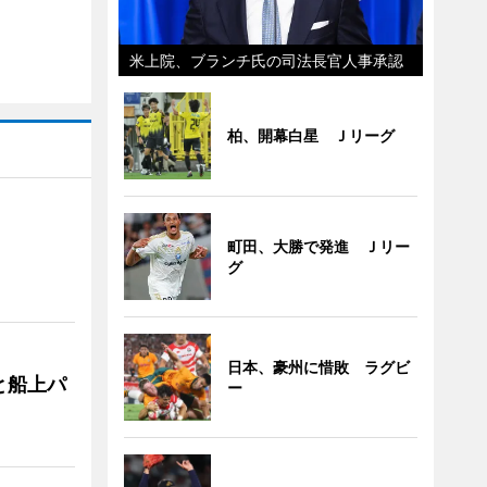
米上院、ブランチ氏の司法長官人事承認
柏、開幕白星 Ｊリーグ
町田、大勝で発進 Ｊリー
グ
日本、豪州に惜敗 ラグビ
と船上パ
ー