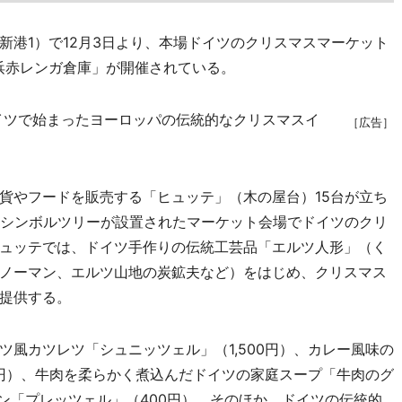
港1）で12月3日より、本場ドイツのクリスマスマーケット
横浜赤レンガ倉庫」が開催されている。
イツで始まったヨーロッパの伝統的なクリスマスイ
［広告］
やフードを販売する「ヒュッテ」（木の屋台）15台が立ち
なシンボルツリーが設置されたマーケット会場でドイツのクリ
ュッテでは、ドイツ手作りの伝統工芸品「エルツ人形」（く
ノーマン、エルツ山地の炭鉱夫など）をはじめ、クリスマス
提供する。
風カツレツ「シュニッツェル」（1,500円）、カレー風味の
0円）、牛肉を柔らかく煮込んだドイツの家庭スープ「牛肉のグ
ン「プレッツェル」（400円）。そのほか、ドイツの伝統的