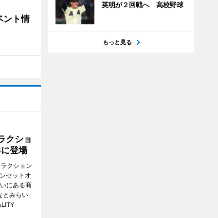
英明が２回戦へ 高校野球
ベント情
もっと見る
ラクショ
8に登場
トラクション
・サンセットオ
らいにある商
なとみらい
LITY