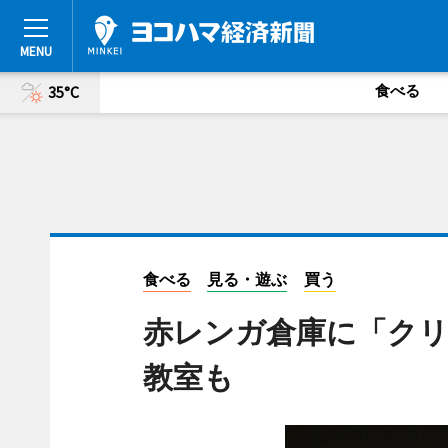
食べる
35°C
食べる
見る・遊ぶ
買う
赤レンガ倉庫に「クリ
教室も