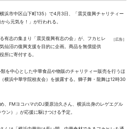
浜市中区山下町135）で4月3日、「震災復興チャリティー
街から元気を！」が行われる。
る有志の集まり「震災復興有志の会」が、フカヒレ
［広告］
気仙沼の復興支援を目的に企画。商品を無償提供
役所に寄付する。
心類を中心とした中華食品や物販のチャリティー販売を行うほ
（横浜中華学院校友会）を披露する。獅子舞・龍舞は12時30
、FMヨコハマのDJ栗原治久さん、横浜出身のレゲエグル
ークラウン）」が応援に駆けつける予定。
さんは「横浜中華街は長い間、中華食材であるフカヒレを通