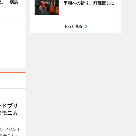
決」 横浜
平和への祈り、灯籠流しに
もっと見る
ッドブリ
タモニカ
1）イベント
タモニカ」