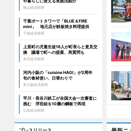
や暮らしに使える実践法紹介
狭山経済新聞
千葉ポートタワーで「BLUE＆FIRE
mini」 地元店が鉄板焼き料理提供
千葉経済新聞
上里町の児童生徒16人が町長らと意見交
換 議場で町への提案、再質問も
本庄経済新聞
河内小阪の「cuisine HAGI」が2周年
旬の食材使い、日替わりで
東大阪経済新聞
平川・長谷川鉄工が全国大会一次審査に
挑む 浮世絵を10層の鋼板で再現
弘前経済新聞
プレスリリース
最新ニ