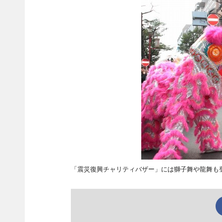
「震災復興チャリティバザー」には獅子舞や龍舞も