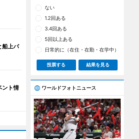
ない
1.2回ある
3.4回ある
5回以上ある
と船上パ
日常的に（在住・在勤・在学中）
投票する
結果を見る
ベント情
ワールドフォトニュース