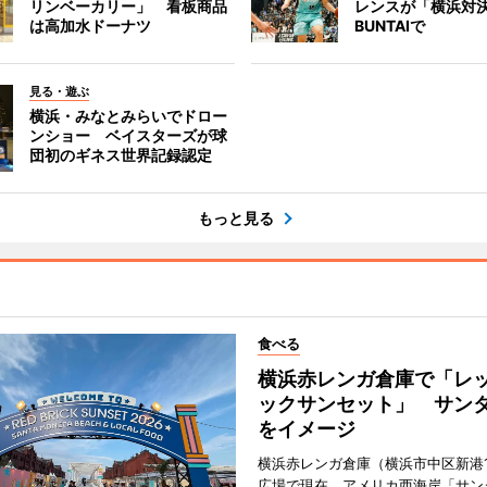
リンベーカリー」 看板商品
レンスが「横浜対
は高加水ドーナツ
BUNTAIで
見る・遊ぶ
横浜・みなとみらいでドロー
ンショー ベイスターズが球
団初のギネス世界記録認定
もっと見る
食べる
横浜赤レンガ倉庫で「レ
ックサンセット」 サン
をイメージ
横浜赤レンガ倉庫（横浜市中区新港
広場で現在、アメリカ西海岸「サン