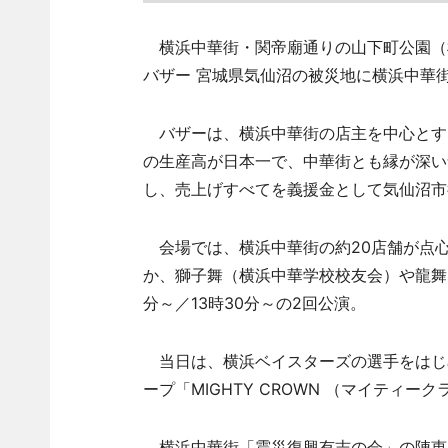
横浜中華街・関帝廟通りの山下町公園（横
バザー 宮城県気仙沼の被災地に横浜中華
バザーは、横浜中華街の店主を中心とす
の生産高が日本一で、中華街とも縁が深い
し、売上げすべてを義援金として気仙沼市
会場では、横浜中華街の約20店舗が点
か、獅子舞（横浜中華学校校友会）や龍舞
分～／13時30分～の2回公演。
当日は、横浜ベイスターズの選手をはじめ
ープ「MIGHTY CROWN （マイティ
横浜中華街「震災復興有志の会」の陣恵