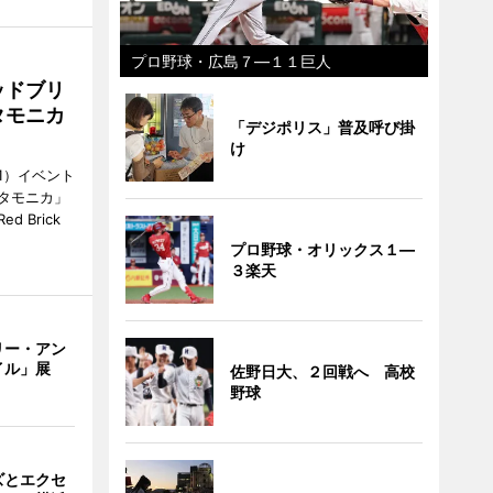
プロ野球・広島７―１１巨人
ッドブリ
タモニカ
「デジポリス」普及呼び掛
け
1）イベント
タモニカ」
 Brick
プロ野球・オリックス１―
３楽天
リー・アン
イル」展
佐野日大、２回戦へ 高校
野球
ズとエクセ