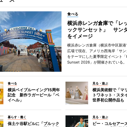
食べる
横浜赤レンガ倉庫で「レ
ックサンセット」 サン
をイメージ
横浜赤レンガ倉庫（横浜市中区新港
広場で現在、アメリカ西海岸「サン
をテーマにした夏季限定イベント「Red
Sunset 2026」が開催されている。
食べる
見る・遊ぶ
横浜ベイブルーイング15周年
横浜美術館で「マ
記念 新作ラガービール「ベ
トワネット・スタ
イヘル」
世界初公開作品も
暮らす・働く
見る・遊ぶ
保土ケ谷駅ビルに「ブルック
ビー・コルセアー