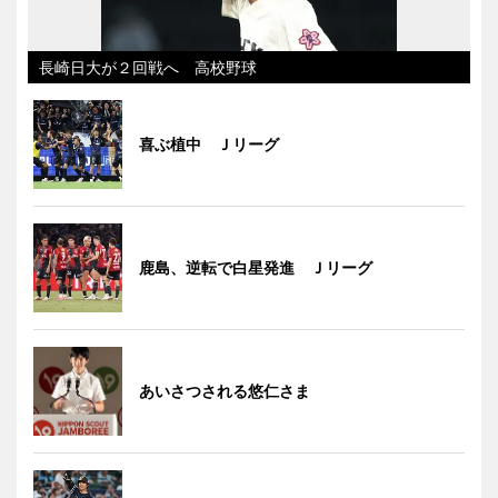
長崎日大が２回戦へ 高校野球
喜ぶ植中 Ｊリーグ
鹿島、逆転で白星発進 Ｊリーグ
あいさつされる悠仁さま