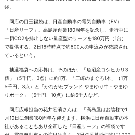
袋。
同店の目玉福袋は、日産自動車の電気自動車（EV）
「日産リーフ」。高島屋創業180周年を記念し、走行中に
一切CO2を排出しない量産型のリーフを180万円（1台）
で提供する。2日16時時点で約600人の申込みが確認され
ているという。
抽選福袋への応募は、そのほか、「魚沼産コシヒカリ3
俵」（5千円、3点）に約1万、「三崎のまぐろ1本」（1万
5千円、3点）と「かながわブランド やまゆり牛・やまゆ
りポーク」（5千円、10点）に約6千人など。
同店広報担当の花井宏演さんは、「高島屋はお陰様で1
月10日に創業180周年を迎えます。横浜に日産自動車の本
社があることもあり企画した『日産リーフ』の福袋です
が、電気自動車への注目は高く、3日の応募締切迄に1,000