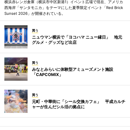
横浜赤レンガ倉庫（横浜市中区新港1）イベント広場で現在、アメリカ
西海岸「サンタモニカ」をテーマにした夏季限定イベント「Red Brick
Sunset 2026」が開催されている。
買う
ニュウマン横浜で「ヨコハマ ニュー縁日」 地元
グルメ・グッズなど出店
買う
みなとみらいに体験型アミューズメント施設
「CAPCOMIX」
買う
元町・中華街に「シール交換カフェ」 平成カルチ
ャーが生んだシル活の拠点に