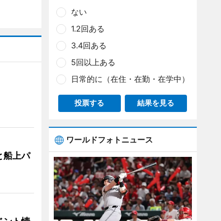
ない
1.2回ある
3.4回ある
5回以上ある
日常的に（在住・在勤・在学中）
投票する
結果を見る
ワールドフォトニュース
と船上パ