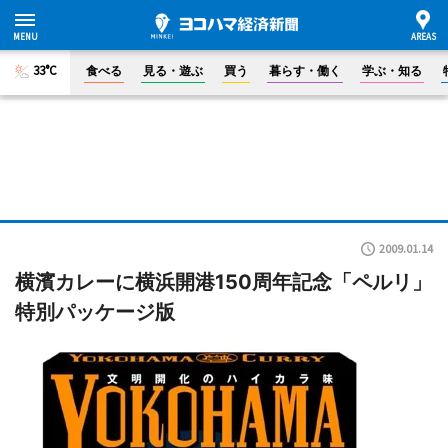
33°C
食べる
見る・遊ぶ
買う
暮らす・働く
学ぶ・知る
2009.01.14
横濱カレーに横浜開港150周年記念「ペルリ」
特別パッケージ版