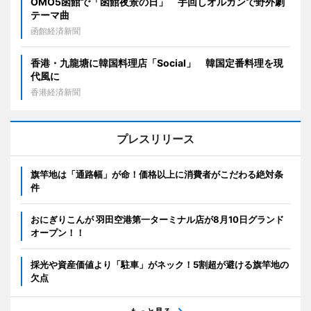
OMO5函館で「函館夜景の日」 手回しオルガンで野外劇
テーマ曲
函館経済新聞
香港・九龍塘に韓国料理店「Social」 韓国定番料理を現
代風に
香港経済新聞
プレスリリース
旗竿地は「通路幅」が命！価格以上に消費者がこだわる絶対条
件
おにぎりこんが 羽田空港第一ターミナル店が8月10日グランド
オープン！！
採光や資産価値より「駐車」がネック！5割超が避ける旗竿地の
欠点