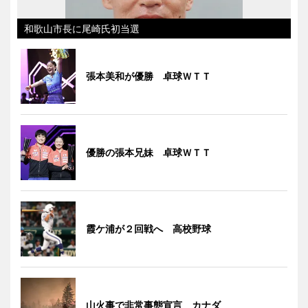
和歌山市長に尾崎氏初当選
張本美和が優勝 卓球ＷＴＴ
優勝の張本兄妹 卓球ＷＴＴ
霞ケ浦が２回戦へ 高校野球
山火事で非常事態宣言 カナダ