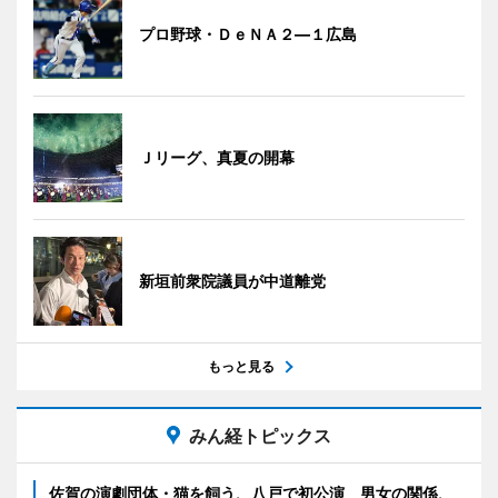
プロ野球・ＤｅＮＡ２―１広島
Ｊリーグ、真夏の開幕
新垣前衆院議員が中道離党
もっと見る
みん経トピックス
佐賀の演劇団体・猫を飼う、八戸で初公演 男女の関係、