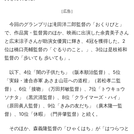
［広告］
今回のグランプリは滝田洋二郎監督の「おくりびと」
で、作品賞・監督賞のほか、映画に出演した余貴美子さん
と広末涼子さんが助演女優賞に輝き、4冠を獲得した。2
位は橋口亮輔監督の「ぐるりのこと。」、3位は是枝裕和
監督の「歩いても 歩いても」。
以下、4位「闇の子供たち」（阪本順治監督）、5位
「実録・連合赤軍 あさま山荘への道程」（若松孝二監
督）、6位「接吻」（万田邦敏監督）、7位「トウキョウ
ソナタ」（黒沢清監督）、8位「クライマーズ・ハイ」
（原田眞人監督）、9位「きみの友だち」（廣木隆一監
督）、10位「休暇」（門井肇監督）と続く。
そのほか、森義隆監督の「ひゃくはち」が「はつらつと