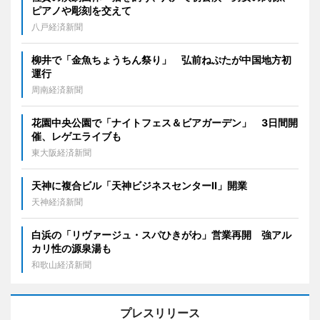
ピアノや彫刻を交えて
八戸経済新聞
柳井で「金魚ちょうちん祭り」 弘前ねぷたが中国地方初
運行
周南経済新聞
花園中央公園で「ナイトフェス＆ビアガーデン」 3日間開
催、レゲエライブも
東大阪経済新聞
天神に複合ビル「天神ビジネスセンターII」開業
天神経済新聞
白浜の「リヴァージュ・スパひきがわ」営業再開 強アル
カリ性の源泉湯も
和歌山経済新聞
プレスリリース