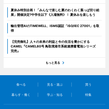
夏休み特別企画！「みんなで楽しむ夏のわくわく葉っぱ切り絵
展」開催決定?中学生以下《入場無料》！ 夏休みを楽しもう
輸出管理AIのTIMEWELL、ISMS認証「ISO/IEC 27001」を取
得
【完売御礼】人々の未来の利益と今の生活を豊かにする
CAMEL『CAMEL80号 鳥取境港市系統連携蓄電池シリーズ
完売』
もっと見る
食べる
見る・遊ぶ
買う
暮らす・働く
学ぶ・知る
特集