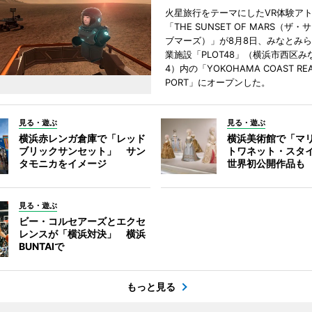
火星旅行をテーマにしたVR体験ア
「THE SUNSET OF MARS（ザ
ブマーズ）」が8月8日、みなとみ
業施設「PLOT48」（横浜市西区み
4）内の「YOKOHAMA COAST REA
PORT」にオープンした。
見る・遊ぶ
見る・遊ぶ
横浜赤レンガ倉庫で「レッド
横浜美術館で「マ
ブリックサンセット」 サン
トワネット・スタ
タモニカをイメージ
世界初公開作品も
見る・遊ぶ
ビー・コルセアーズとエクセ
レンスが「横浜対決」 横浜
BUNTAIで
もっと見る