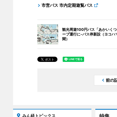
市営バス 市内定期遊覧バス
観光周遊100円バス「あかいく
ープ運行に-バス停新設（ヨコハ
聞）
前の
みん経トピックス
特集