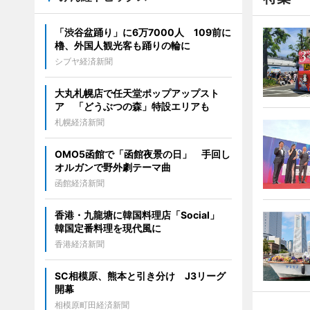
「渋谷盆踊り」に6万7000人 109前に
櫓、外国人観光客も踊りの輪に
シブヤ経済新聞
大丸札幌店で任天堂ポップアップスト
ア 「どうぶつの森」特設エリアも
札幌経済新聞
OMO5函館で「函館夜景の日」 手回し
オルガンで野外劇テーマ曲
函館経済新聞
香港・九龍塘に韓国料理店「Social」
韓国定番料理を現代風に
香港経済新聞
SC相模原、熊本と引き分け J3リーグ
開幕
相模原町田経済新聞