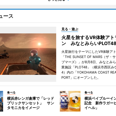
ュース
見る・遊ぶ
火星を旅するVR体験アト
ン みなとみらいPLOT4
火星旅行をテーマにしたVR体験ア
「THE SUNSET OF MARS（ザ
ブマーズ）」が8月8日、みなとみ
業施設「PLOT48」（横浜市西区み
4）内の「YOKOHAMA COAST REA
PORT」にオープンした。
食べる
食べる
横浜赤レンガ倉庫で「レッド
横浜ベイブルーイン
ブリックサンセット」 サン
記念 新作ラガー
タモニカをイメージ
イヘル」