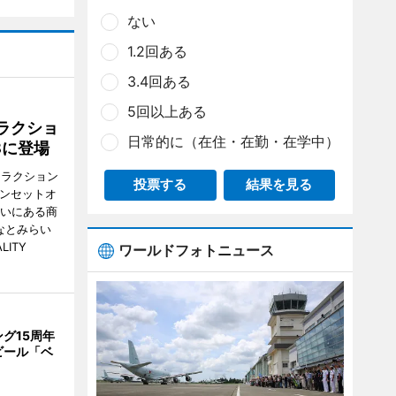
ない
1.2回ある
3.4回ある
5回以上ある
ラクショ
日常的に（在住・在勤・在学中）
8に登場
トラクション
投票する
結果を見る
・サンセットオ
らいにある商
なとみらい
LITY
ワールドフォトニュース
グ15周年
ビール「ベ