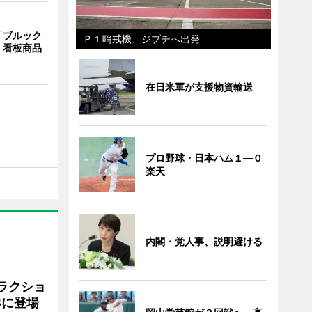
「ブルック
Ｐ１哨戒機、ジブチへ出発
 看板商品
在日米軍が支援物資輸送
プロ野球・日本ハム１―０
楽天
内閣・党人事、説明避ける
ラクショ
8に登場