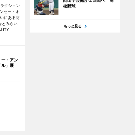
岡山学芸館が２回戦へ 高
トラクション
校野球
・サンセットオ
らいにある商
なとみらい
もっと見る
LITY
リー・アン
イル」展