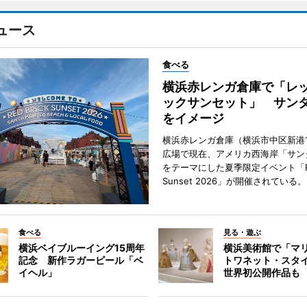
ュース
食べる
横浜赤レンガ倉庫で「レ
ックサンセット」 サン
をイメージ
横浜赤レンガ倉庫（横浜市中区新港
広場で現在、アメリカ西海岸「サン
をテーマにした夏季限定イベント「Red
Sunset 2026」が開催されている。
食べる
見る・遊ぶ
横浜ベイブルーイング15周年
横浜美術館で「マ
記念 新作ラガービール「ベ
トワネット・スタ
イヘル」
世界初公開作品も