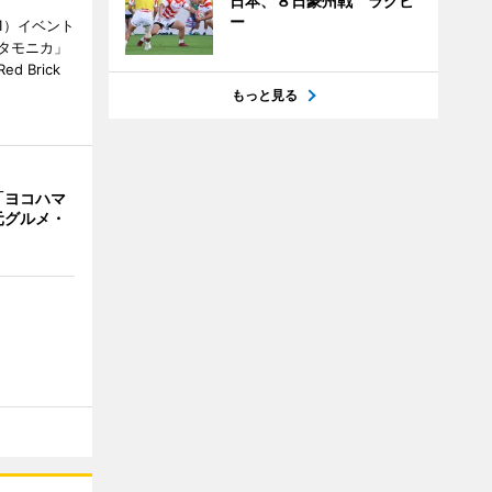
日本、８日豪州戦 ラグビ
ー
1）イベント
タモニカ」
 Brick
もっと見る
「ヨコハマ
元グルメ・