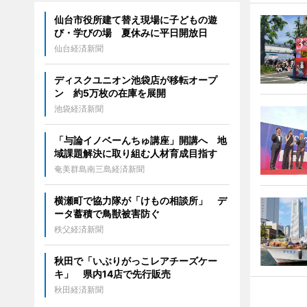
仙台市役所建て替え現場に子どもの遊
び・学びの場 夏休みに平日開放日
仙台経済新聞
ディスクユニオン池袋店が移転オープ
ン 約5万枚の在庫を展開
池袋経済新聞
「与論イノベーんちゅ講座」開講へ 地
域課題解決に取り組む人材育成目指す
奄美群島南三島経済新聞
横瀬町で協力隊が「けもの相談所」 デ
ータ蓄積で鳥獣被害防ぐ
秩父経済新聞
秋田で「いぶりがっこレアチーズケー
キ」 県内14店で先行販売
秋田経済新聞