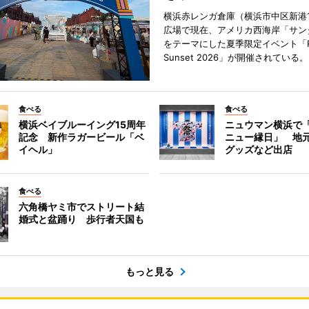
横浜赤レンガ倉庫（横浜市中区新港
広場で現在、アメリカ西海岸「サン
をテーマにした夏季限定イベント「Red
Sunset 2026」が開催されている。
食べる
食べる
横浜ベイブルーイング15周年
ニュウマン横浜で
記念 新作ラガービール「ベ
ニュー縁日」 地
イヘル」
グッズなど出店
食べる
六角橋ヤミ市でストリート結
婚式と盆踊り 歩行者天国も
もっと見る