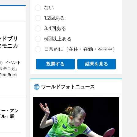
ない
1.2回ある
3.4回ある
ッドブリ
5回以上ある
タモニカ
日常的に（在住・在勤・在学中）
1）イベント
投票する
結果を見る
タモニカ」
 Brick
ワールドフォトニュース
リー・アン
イル」展