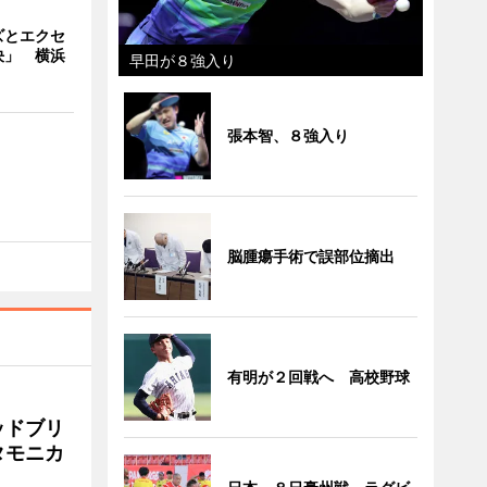
ズとエクセ
決」 横浜
早田が８強入り
張本智、８強入り
脳腫瘍手術で誤部位摘出
有明が２回戦へ 高校野球
ッドブリ
タモニカ