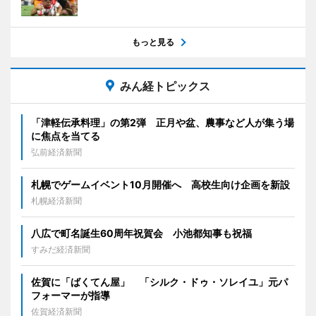
もっと見る
みん経トピックス
「津軽伝承料理」の第2弾 正月や盆、農事など人が集う場
に焦点を当てる
弘前経済新聞
札幌でゲームイベント10月開催へ 高校生向け企画を新設
札幌経済新聞
八広で町名誕生60周年祝賀会 小池都知事も祝福
すみだ経済新聞
佐賀に「ばくてん屋」 「シルク・ドゥ・ソレイユ」元パ
フォーマーが指導
佐賀経済新聞