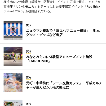
横浜赤レンガ倉庫（横浜市中区新港1）イベント広場で現在、アメリカ
西海岸「サンタモニカ」をテーマにした夏季限定イベント「Red Brick
Sunset 2026」が開催されている。
買う
ニュウマン横浜で「ヨコハマ ニュー縁日」 地元
グルメ・グッズなど出店
買う
みなとみらいに体験型アミューズメント施設
「CAPCOMIX」
買う
元町・中華街に「シール交換カフェ」 平成カルチ
ャーが生んだシル活の拠点に
買う