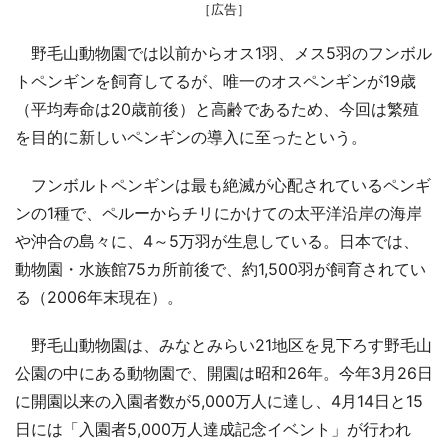
［広告］
野毛山動物園では以前からオス1羽、メス5羽のフンボル
トペンギンを飼育してるが、唯一のオスペンギンが19歳
（平均寿命は20歳前後）と高齢であるため、今回は繁殖
を目的に新しいペンギンの導入に至ったという。
フンボルトペンギンは最も絶滅が心配されているペンギ
ンの1種で、ペルーからチリにかけての太平洋沿岸の海岸
や沖合の島々に、4～5万羽が生息している。日本では、
動物園・水族館75カ所前後で、約1,500羽が飼育されてい
る（2006年末現在）。
野毛山動物園は、みなとみらい21地区を見下ろす野毛山
公園の中にある動物園で、開園は昭和26年。今年3月26日
に開園以来の入園者数が5,000万人に達し、4月14日と15
日には「入園者5,000万人達成記念イベント」が行われ