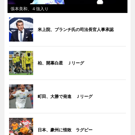
張本美和、４強入り
米上院、ブランチ氏の司法長官人事承認
柏、開幕白星 Ｊリーグ
町田、大勝で発進 Ｊリーグ
日本、豪州に惜敗 ラグビー