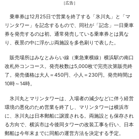
［広告］
乗車券は12月25日で営業を終了する「氷川丸」と「マ
リンタワー」を記念するもので、同社が「記念」一日乗車
券を発売するのは初。通常発売している乗車券とは異な
り、夜景の中に浮かぶ両施設を多色刷りで表した。
販売場所はみなとみらい線（東急東横線）横浜駅の南口
改札外コンコース。発売枚数は5,000枚で完売次第販売終
了。発売価格は大人＝450円、小人＝230円。発売時間は
10時～14時。
氷川丸とマリンタワーは、入場者の減少などに伴う経営
環境の悪化のため営業を終了し、マリンタワーは横浜市
に、氷川丸は日本郵船に譲渡される。両施設とも保存され
る方向で、横浜市は今後同タワーの改装工事を行い、日本
郵船は今年末までに同船の運営方法を決定する予定。