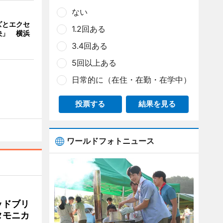
ない
ズとエクセ
1.2回ある
決」 横浜
3.4回ある
5回以上ある
日常的に（在住・在勤・在学中）
投票する
結果を見る
ワールドフォトニュース
ッドブリ
タモニカ