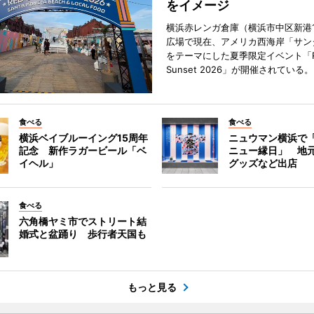
をイメージ
横浜赤レンガ倉庫（横浜市中区新港
広場で現在、アメリカ西海岸「サン
をテーマにした夏季限定イベント「Red
Sunset 2026」が開催されている。
食べる
食べる
横浜ベイブルーイング15周年
ニュウマン横浜で
記念 新作ラガービール「ベ
ニュー縁日」 地
イヘル」
グッズなど出店
食べる
六角橋ヤミ市でストリート結
婚式と盆踊り 歩行者天国も
もっと見る