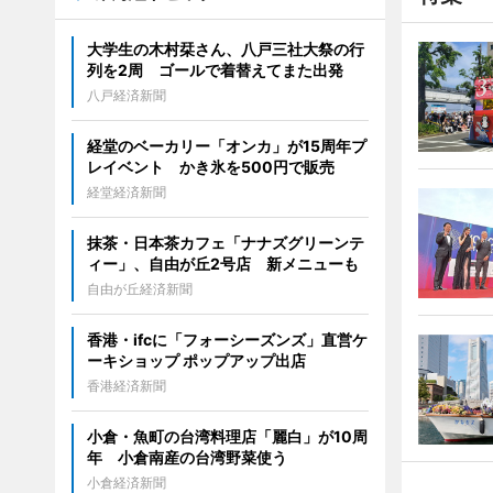
大学生の木村栞さん、八戸三社大祭の行
列を2周 ゴールで着替えてまた出発
八戸経済新聞
経堂のベーカリー「オンカ」が15周年プ
レイベント かき氷を500円で販売
経堂経済新聞
抹茶・日本茶カフェ「ナナズグリーンテ
ィー」、自由が丘2号店 新メニューも
自由が丘経済新聞
香港・ifcに「フォーシーズンズ」直営ケ
ーキショップ ポップアップ出店
香港経済新聞
小倉・魚町の台湾料理店「麗白」が10周
年 小倉南産の台湾野菜使う
小倉経済新聞