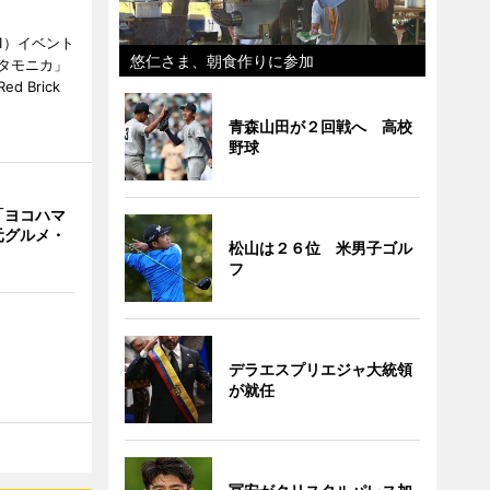
1）イベント
悠仁さま、朝食作りに参加
タモニカ」
 Brick
青森山田が２回戦へ 高校
野球
「ヨコハマ
元グルメ・
松山は２６位 米男子ゴル
フ
デラエスプリエジャ大統領
が就任