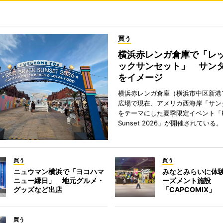
買う
横浜赤レンガ倉庫で「レ
ックサンセット」 サン
をイメージ
横浜赤レンガ倉庫（横浜市中区新港
広場で現在、アメリカ西海岸「サン
をテーマにした夏季限定イベント「Red
Sunset 2026」が開催されている。
買う
買う
ニュウマン横浜で「ヨコハマ
みなとみらいに体
ニュー縁日」 地元グルメ・
ーズメント施設
グッズなど出店
「CAPCOMIX」
買う