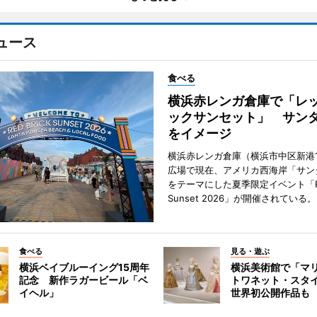
ュース
食べる
横浜赤レンガ倉庫で「レ
ックサンセット」 サン
をイメージ
横浜赤レンガ倉庫（横浜市中区新港
広場で現在、アメリカ西海岸「サン
をテーマにした夏季限定イベント「Red
Sunset 2026」が開催されている。
食べる
見る・遊ぶ
横浜ベイブルーイング15周年
横浜美術館で「マ
記念 新作ラガービール「ベ
トワネット・スタ
イヘル」
世界初公開作品も