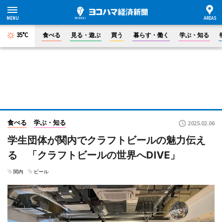
35°C
食べる
見る・遊ぶ
買う
暮らす・働く
学ぶ・知る
食べる
学ぶ・知る
2025.02.06
学生団体が関内でクラフトビールの魅力伝え
る 「クラフトビールの世界へDIVE」
関内
ビール