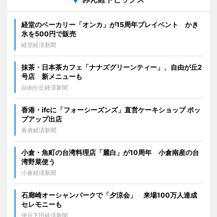
経堂のベーカリー「オンカ」が15周年プレイベント かき
氷を500円で販売
経堂経済新聞
抹茶・日本茶カフェ「ナナズグリーンティー」、自由が丘2
号店 新メニューも
自由が丘経済新聞
香港・ifcに「フォーシーズンズ」直営ケーキショップ ポッ
プアップ出店
香港経済新聞
小倉・魚町の台湾料理店「麗白」が10周年 小倉南産の台
湾野菜使う
小倉経済新聞
石廊崎オーシャンパークで「夕涼会」 来場100万人達成
セレモニーも
伊豆下田経済新聞