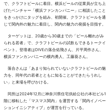
で、クラフトビールに着目。横浜ビールの従業員が立ち上
げたベンチャー「横浜ファンカンパニー」に相談したこと
をきっかけにタッグを組み、初開催。クラフトビールを通
じて関内外の魅力に着目し、関内の魅力の発掘を目指す。
ターゲットは、20歳から30歳までの「ビール離れがみ
られる若者」で、クラフトビールの試飲もできるトークイ
ベント。登壇者はDIVEの落合佑飛さん、片平周作さん、
横浜ファンカンパニーの横内勇人、工藤葵さん。
落合さんは「あまり知られていないクラフトビールの魅
力を、同年代の若者とともに知ることができたらうれし
い」と来場を呼びかける。
同所は2024年12月に神奈川県住宅供給公社の本社ビル1
階に移転した「マスマス関内」を運営する「関内イノベー
ションイニシアティブ」が運営を行っている。