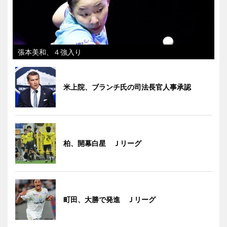
張本美和、４強入り
米上院、ブランチ氏の司法長官人事承認
柏、開幕白星 Ｊリーグ
町田、大勝で発進 Ｊリーグ