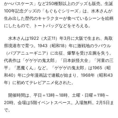
かべパスケース」など250種類以上のグッズも販売。生誕
100年記念グッズの「もぐもぐシリーズ」は、水木さんが
生み出した歴代のキャラクターが食べているシーンを絵柄
にしたもので、トートバッグなどをそろえる。
水木さんは1922（大正11）年3月に大阪で生まれ、鳥取
県境港市で育つ。1943（昭和18）年に激戦地のラバウル
（パプアニューギニア）に出征、爆撃を受け左腕を失う。
代表作は「ゲゲゲの鬼太郎」「日本妖怪大全」「河童の三
平」「悪魔くん」など。「ゲゲゲの鬼太郎」は1965（昭
和40）年に少年漫画誌で連載が始まり、1968年（昭和43
年）に初めてテレビアニメ化された。
開催時間は、平日＝13時～18時、土曜・日曜＝11時～
20時。会場は5階イベントスペース。入場無料。2月5日ま
で。