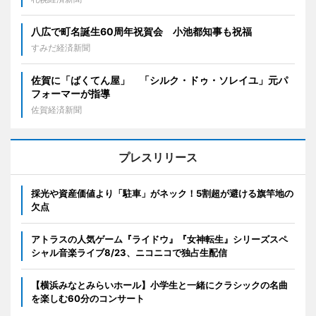
八広で町名誕生60周年祝賀会 小池都知事も祝福
すみだ経済新聞
佐賀に「ばくてん屋」 「シルク・ドゥ・ソレイユ」元パ
フォーマーが指導
佐賀経済新聞
プレスリリース
採光や資産価値より「駐車」がネック！5割超が避ける旗竿地の
欠点
アトラスの人気ゲーム『ライドウ』『女神転生』シリーズスペ
シャル音楽ライブ8/23、ニコニコで独占生配信
【横浜みなとみらいホール】小学生と一緒にクラシックの名曲
を楽しむ60分のコンサート