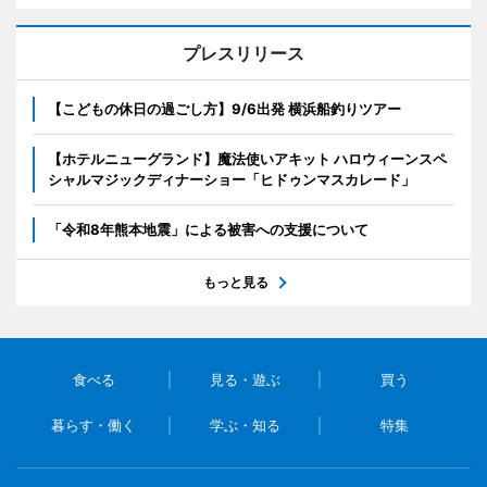
プレスリリース
【こどもの休日の過ごし方】9/6出発 横浜船釣りツアー
【ホテルニューグランド】魔法使いアキット ハロウィーンスペ
シャルマジックディナーショー「ヒドゥンマスカレード」
「令和8年熊本地震」による被害への支援について
もっと見る
食べる
見る・遊ぶ
買う
暮らす・働く
学ぶ・知る
特集