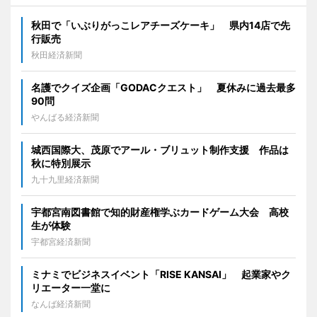
秋田で「いぶりがっこレアチーズケーキ」 県内14店で先
行販売
秋田経済新聞
名護でクイズ企画「GODACクエスト」 夏休みに過去最多
90問
やんばる経済新聞
城西国際大、茂原でアール・ブリュット制作支援 作品は
秋に特別展示
九十九里経済新聞
宇都宮南図書館で知的財産権学ぶカードゲーム大会 高校
生が体験
宇都宮経済新聞
ミナミでビジネスイベント「RISE KANSAI」 起業家やク
リエーター一堂に
なんば経済新聞