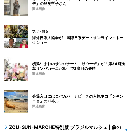
ヂ」の浅見哲子さん
関連画像
学ぶ・知る
海外日系人協会が「国際日系デー・オンライン・トー
クショー」
横浜生まれのサンバチーム「サウーヂ」が「第34回浅
草サンバカーニバル」で3度目の優勝
関連画像
会場入口にはコパカバーナビーチの人気ネコ「シキン
ニョ」のパネル
関連画像
ZOU-SUN-MARCHE特別版 ブラジルマルシェ | 象の