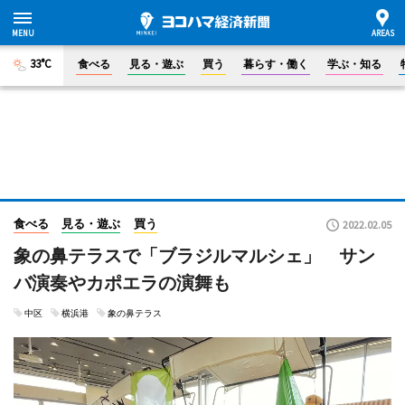
33°C
食べる
見る・遊ぶ
買う
暮らす・働く
学ぶ・知る
食べる
見る・遊ぶ
買う
2022.02.05
象の鼻テラスで「ブラジルマルシェ」 サン
バ演奏やカポエラの演舞も
中区
横浜港
象の鼻テラス