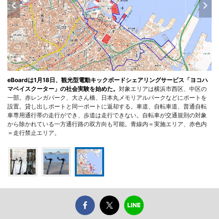
eBoardは1月18日、観光型電動キックボードシェアリングサービス「ヨコハ
マベイスクーター」の社会実験を始めた。
対象エリアは横浜市西区、中区の
一部。赤レンガパーク、大さん橋、日本丸メモリアルパークなどにポートを
設置。貸し出しポートと同一ポートに返却する。車道、自転車道、普通自転
車専用通行帯の走行ができ、歩道は走行できない。自転車が交通規則の対象
から除かれている一方通行路の双方向も可能。青線内＝実施エリア、赤色内
＝走行禁止エリア。