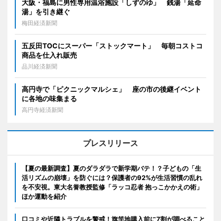
大阪・福島に男性専用温浴施設「しずのゆ」 銭湯「延命
湯」を引き継ぐ
梅田経済新聞
五反田TOCにスーパー「ストックマート」 毎朝コストコ
商品を仕入れ販売
品川経済新聞
高円寺で「ピクニックマルシェ」 座の市の後継イベント
に各地の味集まる
高円寺経済新聞
プレスリリース
【夏の最新調査】夏のダラダラで新学期バテ！？子どもの「生
活リズムの崩壊」を防ぐには？保護者の92%が生活習慣の乱れ
を不安視。東大名誉教授監修「ラッコ忍者 抱っこかかえの術」
ほか運動を紹介
口コミや近隣トラブルを警戒！旗竿地購入前に7割が調べること