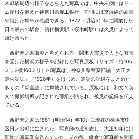
木町駅周辺の様子をとらえた写真では、中央左側にはドー
ム屋根を備えた神奈川県農工銀行、右側には京浜線の高架
や焼けた貨車が確認できる。1872（明治5）年に開業した
日本最古の駅舎、初代横浜駅（桜木町駅）は火災によって
焼け落ちた。
西野芳之助撮影と考えられる、関東大震災で大きな被害
を受けた横浜の様子を記録した写真原板（サイズ：縦105
ミリ×横160ミリ）の写真は、神奈川県警察部編「大正大
震火災誌」（1926年）をはじめ、震災の記録をまとめた
多くの「災害誌」に掲載されている。原板には、和文と英
文で撮影場所が記された薄紙が貼られ、被災の記録を伝え
ている。
西野芳之助は1881（明治14）年10月に現在の横浜市中
区日ノ出町に生まれた。写真師の道を志し、大正初年には
同地で写真業を営んでいた。その後、鎌倉で写真館を開業