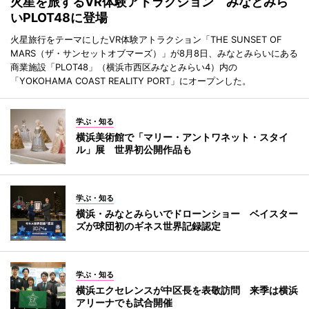
火星を旅するVR体験アトラクション みなとみら
いPLOT48に登場
火星旅行をテーマにしたVR体験アトラクション「THE SUNSET OF
MARS（ザ・サンセットオブマーズ）」が8月8日、みなとみらいにある
商業施設「PLOT48」（横浜市西区みなとみらい4）内の
「YOKOHAMA COAST REALITY PORT」にオープンした。
学ぶ・知る
横浜美術館で「マリー・アントワネット・スタイ
ル」展 世界初公開作品も
学ぶ・知る
横浜・みなとみらいでドローンショー ベイスター
ズが球団初のギネス世界記録認定
学ぶ・知る
横浜エクセレンスが中区長を表敬訪問 来季は横浜
アリーナでも試合開催