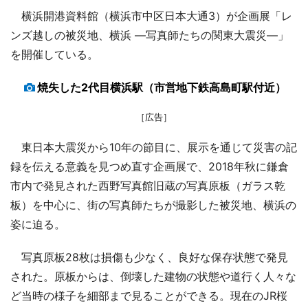
横浜開港資料館（横浜市中区日本大通3）が企画展「レ
ンズ越しの被災地、横浜 ―写真師たちの関東大震災―」
を開催している。
焼失した2代目横浜駅（市営地下鉄高島町駅付近）
［広告］
東日本大震災から10年の節目に、展示を通じて災害の記
録を伝える意義を見つめ直す企画展で、2018年秋に鎌倉
市内で発見された西野写真館旧蔵の写真原板（ガラス乾
板）を中心に、街の写真師たちが撮影した被災地、横浜の
姿に迫る。
写真原板28枚は損傷も少なく、良好な保存状態で発見
された。原板からは、倒壊した建物の状態や道行く人々な
ど当時の様子を細部まで見ることができる。現在のJR桜