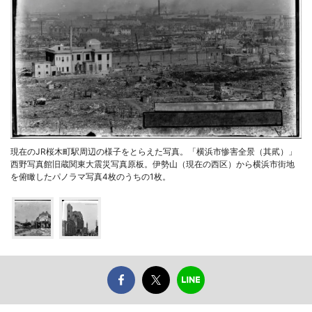
現在のJR桜木町駅周辺の様子をとらえた写真。「横浜市惨害全景（其貮）」
西野写真館旧蔵関東大震災写真原板。伊勢山（現在の西区）から横浜市街地
を俯瞰したパノラマ写真4枚のうちの1枚。