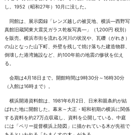
し。1952（昭和27年）10月に没した。
同館は、展示図録「レンズ越しの被災地、横浜―西野写
真館旧蔵関東大震災ガラス乾板写真―」（1,200円 税別）
を販売。横浜市街を流れる河川の状況や、瓦礫（がれき）
の山となった山下町、外壁を残して焼け落ちた建造物群、
倒壊した港湾施設など、約100年前の地震の惨状を伝え
る。
会期は4月18日まで。開館時間は9時30分～16時30分
（入館は16時まで）。
横浜開港資料館は、1981年6月2日、日米和親条約が結
ばれた地に開館した。幕末～大正・昭和初期の横浜に関係
する資料を約27万点収蔵し、資料を公開している。中庭
には「ペリー提督横浜上陸図」に描かれている木が先祖で
あるといわれる「たまくすの木」がある。