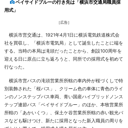
ベイサイドブルーの行き先は「横浜市交通局職員採
用式」
［広告］
横浜市営交通は、1921年4月1日に横浜電気鉄道株式会
社を買収し、「横浜市電気局」として誕生したことに端を
する。当時の本局は滝頭だったことから、創設100周年を
迎える日に原点に立ち返ろうと、同所での採用式を初めて
行なった。
横浜市営バスの滝頭営業所所轄の車内外が桜づくしで特
別装飾された「桜バス」、クリーム色の車体に青色のライ
ンのノンステップバス車両、青い国産ハイブリッドノンス
テップ連節バス「ベイサイドブルー」のほか、本牧営業所
所轄の「あかいくつ」、保土ケ谷営業所所轄の赤い観光バ
スなども駆けつけ、新たに採用となった新入職員の周りを