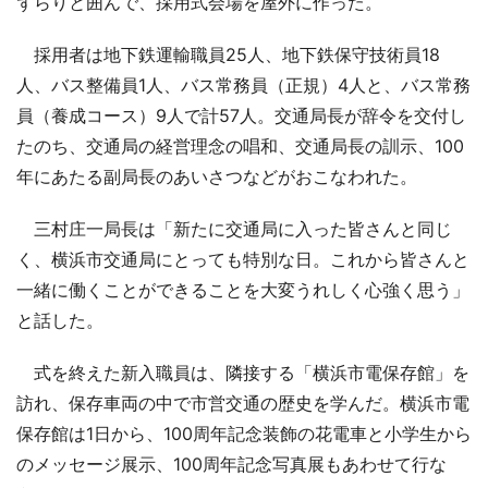
ずらりと囲んで、採用式会場を屋外に作った。
採用者は地下鉄運輸職員25人、地下鉄保守技術員18
人、バス整備員1人、バス常務員（正規）4人と、バス常務
員（養成コース）9人で計57人。交通局長が辞令を交付し
たのち、交通局の経営理念の唱和、交通局長の訓示、100
年にあたる副局長のあいさつなどがおこなわれた。
三村庄一局長は「新たに交通局に入った皆さんと同じ
く、横浜市交通局にとっても特別な日。これから皆さんと
一緒に働くことができることを大変うれしく心強く思う」
と話した。
式を終えた新入職員は、隣接する「横浜市電保存館」を
訪れ、保存車両の中で市営交通の歴史を学んだ。横浜市電
保存館は1日から、100周年記念装飾の花電車と小学生から
のメッセージ展示、100周年記念写真展もあわせて行な