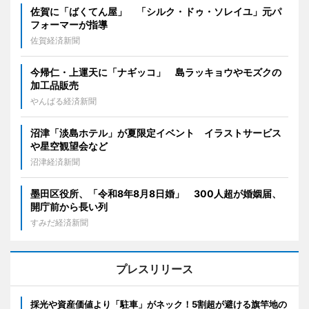
佐賀に「ばくてん屋」 「シルク・ドゥ・ソレイユ」元パ
フォーマーが指導
佐賀経済新聞
今帰仁・上運天に「ナギッコ」 島ラッキョウやモズクの
加工品販売
やんばる経済新聞
沼津「淡島ホテル」が夏限定イベント イラストサービス
や星空観望会など
沼津経済新聞
墨田区役所、「令和8年8月8日婚」 300人超が婚姻届、
開庁前から長い列
すみだ経済新聞
プレスリリース
採光や資産価値より「駐車」がネック！5割超が避ける旗竿地の