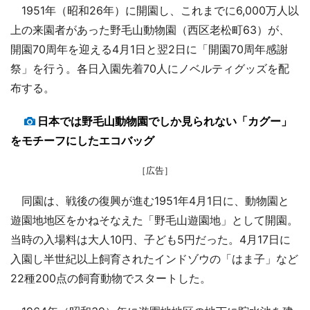
1951年（昭和26年）に開園し、これまでに6,000万人以
上の来園者があった野毛山動物園（西区老松町63）が、
開園70周年を迎える4月1日と翌2日に「開園70周年感謝
祭」を行う。各日入園先着70人にノベルティグッズを配
布する。
日本では野毛山動物園でしか見られない「カグー」
をモチーフにしたエコバッグ
［広告］
同園は、戦後の復興が進む1951年4月1日に、動物園と
遊園地地区をかねそなえた「野毛山遊園地」として開園。
当時の入場料は大人10円、子ども5円だった。4月17日に
入園し半世紀以上飼育されたインドゾウの「はま子」など
22種200点の飼育動物でスタートした。