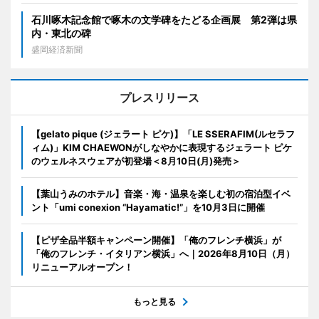
石川啄木記念館で啄木の文学碑をたどる企画展 第2弾は県
内・東北の碑
盛岡経済新聞
プレスリリース
【gelato pique (ジェラート ピケ)】「LE SSERAFIM(ルセラフ
ィム)」KIM CHAEWONがしなやかに表現するジェラート ピケ
のウェルネスウェアが初登場＜8月10日(月)発売＞
【葉山うみのホテル】音楽・海・温泉を楽しむ初の宿泊型イベ
ント「umi conexion “Hayamatic!”」を10月3日に開催
【ピザ全品半額キャンペーン開催】「俺のフレンチ横浜」が
「俺のフレンチ・イタリアン横浜」へ｜2026年8月10日（月）
リニューアルオープン！
もっと見る