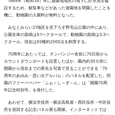
1964年（昭和39）年に遊園地地区の地下に貯水池を建
設するため、観覧車などがあった遊園地を閉園したことを
機に、動物園の入園料が無料となった。
みなとみらい21地区を見下ろす野毛山公園の中にあり、
公園全体の面積は9.1ヘクタールで、動物園の面積は3.3ヘ
クタール。現在は93種約2000点を飼育する。
70周年にあたっては、チンパンジー舎前に70日前から
カウントダウンボードを設置したほか、園内約30カ所に
開園から現在までの変化を写真で見ることができる「70
周年のあゆみ・思い出アルバム」のパネルを配置した。同
園のフリーペーパー「ふぉ～し～ず～ん」は「開園70周
年記念特別号」を発行した。
あわせて、横浜市役所・横浜高島屋・西区役所・中区役
所を巡回する記念パネル展も開催。インターネットでは