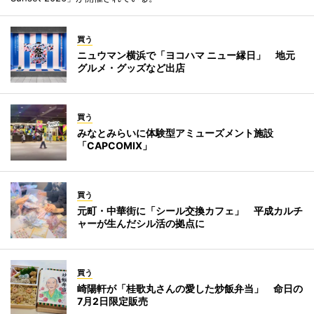
買う
ニュウマン横浜で「ヨコハマ ニュー縁日」 地元
グルメ・グッズなど出店
買う
みなとみらいに体験型アミューズメント施設
「CAPCOMIX」
買う
元町・中華街に「シール交換カフェ」 平成カルチ
ャーが生んだシル活の拠点に
買う
崎陽軒が「桂歌丸さんの愛した炒飯弁当」 命日の
7月2日限定販売