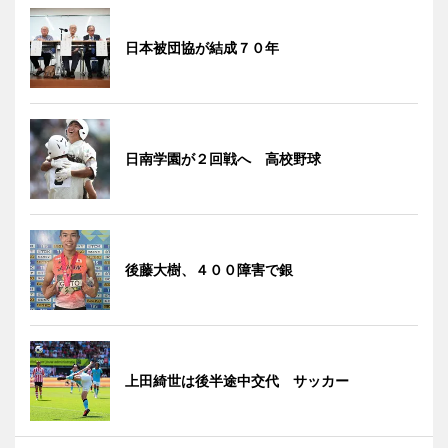
日本被団協が結成７０年
日南学園が２回戦へ 高校野球
後藤大樹、４００障害で銀
上田綺世は後半途中交代 サッカー