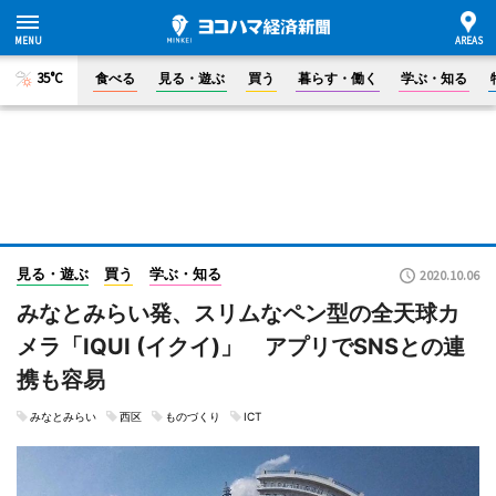
35°C
食べる
見る・遊ぶ
買う
暮らす・働く
学ぶ・知る
見る・遊ぶ
買う
学ぶ・知る
2020.10.06
みなとみらい発、スリムなペン型の全天球カ
メラ「IQUI (イクイ)」 アプリでSNSとの連
携も容易
みなとみらい
西区
ものづくり
ICT