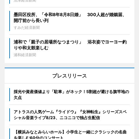
沼津経済新聞
墨田区役所、「令和8年8月8日婚」 300人超が婚姻届、
開庁前から長い列
すみだ経済新聞
浦和で「親子の居場所なつまつり」 浴衣姿でヨーヨー釣
りや和太鼓楽しむ
浦和経済新聞
プレスリリース
採光や資産価値より「駐車」がネック！5割超が避ける旗竿地の
欠点
アトラスの人気ゲーム『ライドウ』『女神転生』シリーズスペ
シャル音楽ライブ8/23、ニコニコで独占生配信
【横浜みなとみらいホール】小学生と一緒にクラシックの名曲
を楽しむ60分のコンサート