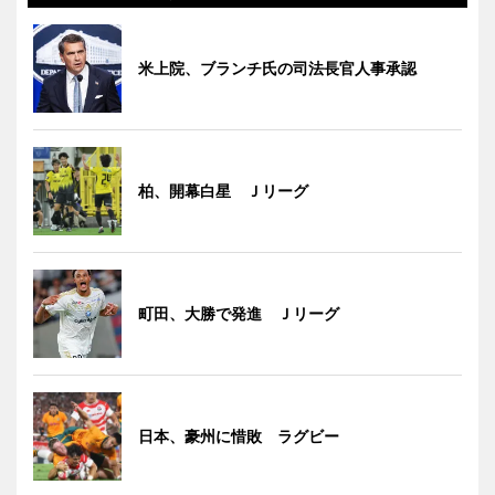
米上院、ブランチ氏の司法長官人事承認
柏、開幕白星 Ｊリーグ
町田、大勝で発進 Ｊリーグ
日本、豪州に惜敗 ラグビー