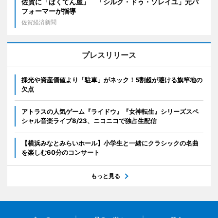
佐賀に「ばくてん屋」 「シルク・ドゥ・ソレイユ」元パ
フォーマーが指導
佐賀経済新聞
プレスリリース
採光や資産価値より「駐車」がネック！5割超が避ける旗竿地の
欠点
アトラスの人気ゲーム『ライドウ』『女神転生』シリーズスペ
シャル音楽ライブ8/23、ニコニコで独占生配信
【横浜みなとみらいホール】小学生と一緒にクラシックの名曲
を楽しむ60分のコンサート
もっと見る