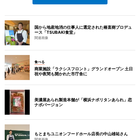
国から地産地消の仕事人に選定された椿直樹プロデュ
ース「TSUBAKI食堂」
関連画像
食べる
商業施設「ラクシスフロント」グランドオープン 土日
祝や夜間も開かれた市庁舎に
美濃屋あられ製造本舗が「横浜ナポリタンあられ」恋
ナポバージョン
もとまちユニオンフードホール店長の中山雄祐さん
関連画像