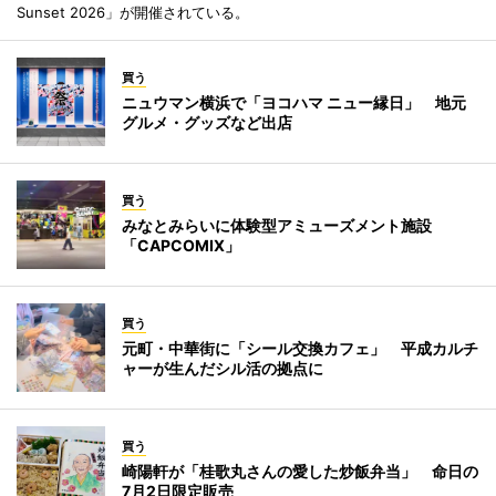
Sunset 2026」が開催されている。
買う
ニュウマン横浜で「ヨコハマ ニュー縁日」 地元
グルメ・グッズなど出店
買う
みなとみらいに体験型アミューズメント施設
「CAPCOMIX」
買う
元町・中華街に「シール交換カフェ」 平成カルチ
ャーが生んだシル活の拠点に
買う
崎陽軒が「桂歌丸さんの愛した炒飯弁当」 命日の
7月2日限定販売