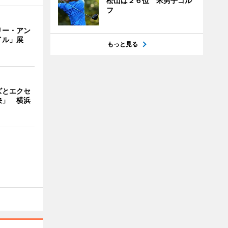
松山は２６位 米男子ゴル
フ
リー・アン
イル」展
もっと見る
ズとエクセ
決」 横浜