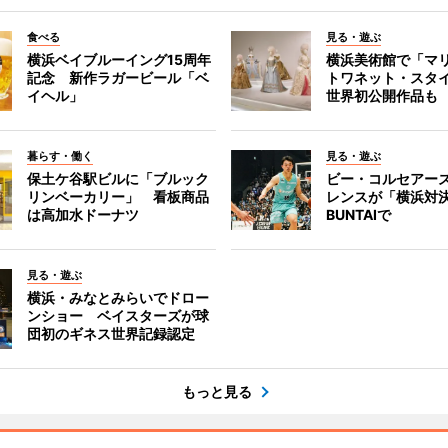
食べる
見る・遊ぶ
横浜ベイブルーイング15周年
横浜美術館で「マ
記念 新作ラガービール「ベ
トワネット・スタ
イヘル」
世界初公開作品も
暮らす・働く
見る・遊ぶ
保土ケ谷駅ビルに「ブルック
ビー・コルセアー
リンベーカリー」 看板商品
レンスが「横浜対
は高加水ドーナツ
BUNTAIで
見る・遊ぶ
横浜・みなとみらいでドロー
ンショー ベイスターズが球
団初のギネス世界記録認定
もっと見る