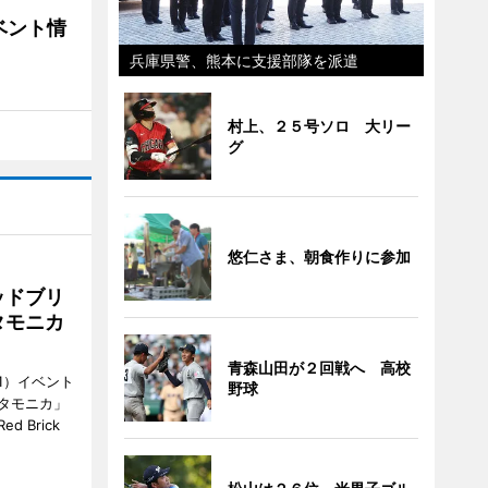
ベント情
兵庫県警、熊本に支援部隊を派遣
村上、２５号ソロ 大リー
グ
悠仁さま、朝食作りに参加
ッドブリ
タモニカ
青森山田が２回戦へ 高校
1）イベント
野球
タモニカ」
 Brick