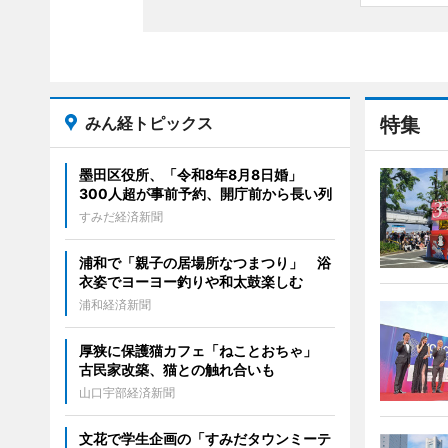
みん経トピックス
特集
墨田区役所、「令和8年8月8日婚」
300人超が事前予約、開庁前から長い列
すみだ経済新聞
浦和で「親子の居場所なつまつり」 浴
衣姿でヨーヨー釣りや和太鼓楽しむ
浦和経済新聞
厚狭に保護猫カフェ「ねことおちゃ」
古民家改築、猫との触れ合いも
山口宇部経済新聞
文花で学生企画の「すみだタウンミーテ