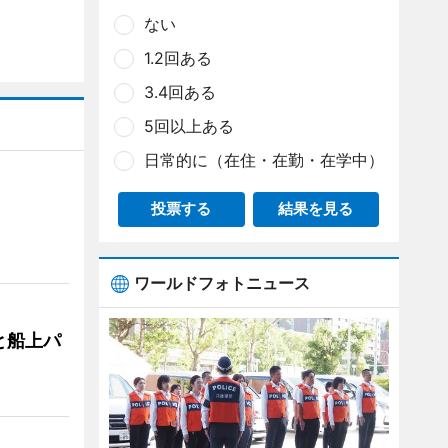
ない
1.2回ある
3.4回ある
5回以上ある
日常的に（在住・在勤・在学中）
投票する
結果を見る
ワールドフォトニュース
と船上パ