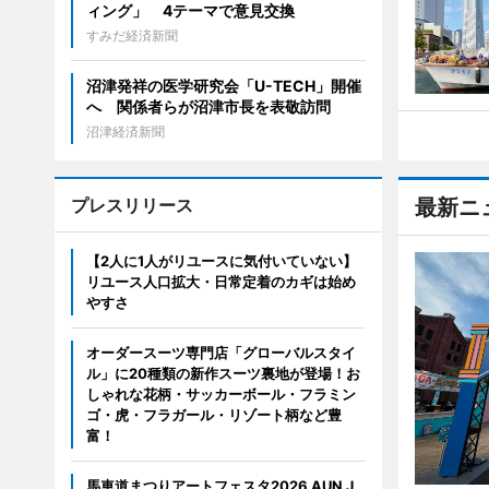
ィング」 4テーマで意見交換
すみだ経済新聞
沼津発祥の医学研究会「U-TECH」開催
へ 関係者らが沼津市長を表敬訪問
沼津経済新聞
プレスリリース
最新ニ
【2人に1人がリユースに気付いていない】
リユース人口拡大・日常定着のカギは始め
やすさ
オーダースーツ専門店「グローバルスタイ
ル」に20種類の新作スーツ裏地が登場！お
しゃれな花柄・サッカーボール・フラミン
ゴ・虎・フラガール・リゾート柄など豊
富！
馬車道まつりアートフェスタ2026 AUN J