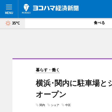
食べる
35°C
暮らす・働く
横浜･関内に駐車場と
オープン
関内
シェア
中区