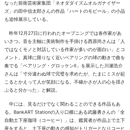
なった前衛芸術家集団「ネオダダイズムオルガナイザー
ズ」の田中信太郎さんの作品「ハートのモビール」の小品
も追悼展示している。
昨年12月27日に行われたオープニングでは各作家があ
いさつ。音を主軸に美術制作を手掛ける西原尚さんは「人
ではなくモノと対話している作家が多いのが面白い」とコ
メント。真球に限りなく近いベアリングの球の動きで曲を
奏でる「ベアリング・グロッケンII」を展示した川瀬浩介
さんは「寸分違わぬ球で完璧を求めたが、たまにミスが起
こるとかえって人が笑顔になる。不確かさが人の心を揺さ
ぶると分かった」と解説。
中には、見るだけでなく関わることのできる作品もあ
る。BankART Stationの入り口横にある武藤勇さんの「全
自動土下座珈琲（コーヒー）」は、鑑賞者が作品上で土下
座をすると、土下座の動きの感知がトリガーとなりコーヒ