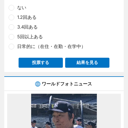
ない
1.2回ある
3.4回ある
5回以上ある
日常的に（在住・在勤・在学中）
投票する
結果を見る
ワールドフォトニュース