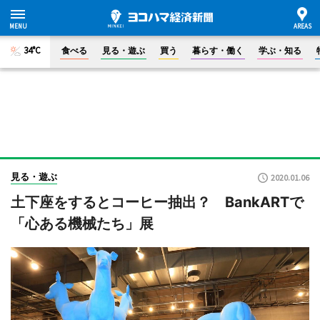
34°C
食べる
見る・遊ぶ
買う
暮らす・働く
学ぶ・知る
見る・遊ぶ
2020.01.06
土下座をするとコーヒー抽出？ BankARTで
「心ある機械たち」展