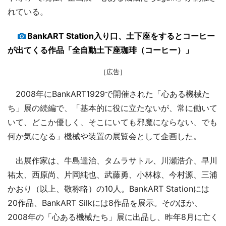
れている。
BankART Station入り口、土下座をするとコーヒー
が出てくる作品「全自動土下座珈琲（コーヒー）」
［広告］
2008年にBankART1929で開催された「心ある機械た
ち」展の続編で、「基本的に役に立たないが、常に働いて
いて、どこか優しく、そこにいても邪魔にならない、でも
何か気になる」機械や装置の展覧会として企画した。
出展作家は、牛島達治、タムラサトル、川瀬浩介、早川
祐太、西原尚、片岡純也、武藤勇、小林椋、今村源、三浦
かおり（以上、敬称略）の10人。BankART Stationには
20作品、BankART Silkには8作品を展示。そのほか、
2008年の「心ある機械たち」展に出品し、昨年8月に亡く