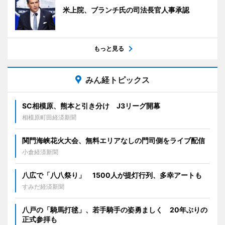
米上院、ブランチ氏の司法長官人事承認
もっと見る
みん経トピックス
SC相模原、熊本と引き分け J3リーグ開幕
相模原町田経済新聞
関門海峡花火大会、無料エリアなしの門司側をライブ配信
小倉経済新聞
八広で「八八祭り」 1500人が提灯行列、多幸アートも
すみだ経済新聞
八戸の「騎馬打毬」、若手騎手の姿勇ましく 20年ぶりの
正式参拝も