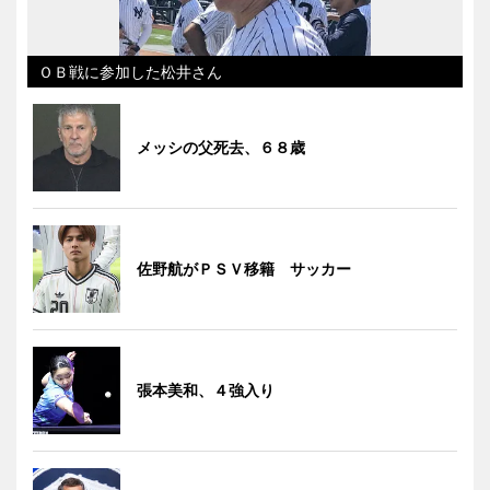
ＯＢ戦に参加した松井さん
メッシの父死去、６８歳
佐野航がＰＳＶ移籍 サッカー
張本美和、４強入り