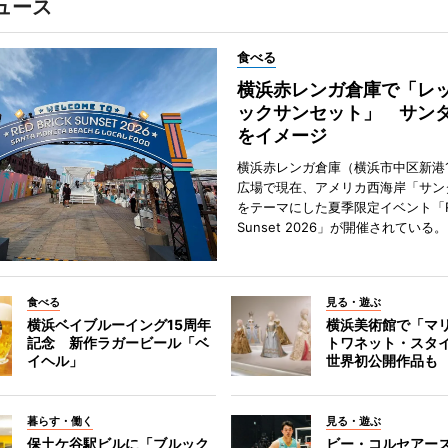
ュース
食べる
横浜赤レンガ倉庫で「レ
ックサンセット」 サン
をイメージ
横浜赤レンガ倉庫（横浜市中区新港
広場で現在、アメリカ西海岸「サン
をテーマにした夏季限定イベント「Red
Sunset 2026」が開催されている。
食べる
見る・遊ぶ
横浜ベイブルーイング15周年
横浜美術館で「マ
記念 新作ラガービール「ベ
トワネット・スタ
イヘル」
世界初公開作品も
暮らす・働く
見る・遊ぶ
保土ケ谷駅ビルに「ブルック
ビー・コルセアー