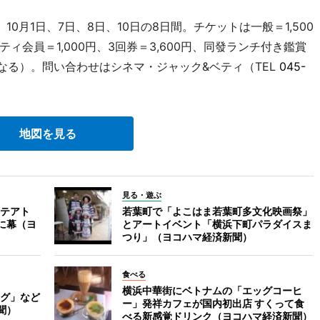
10月1日、7日、8日、10日の8日間。チケットは一般＝1,500
会員＝1,000円、3回券＝3,600円、同發ランチ付き鑑賞
異なる）。問い合わせはシネマ・ジャック&ベティ（TEL
045-
地図を見る
見る・遊ぶ
テアト
若葉町で「よこはま若葉町多文化映画祭」
史に幕（ヨ
とアートイベント「横浜下町パラダイスま
つり」（ヨコハマ経済新聞）
食べる
横浜中華街にベトナムの「エッグコーヒ
グ」など
ー」発祥カフェが国内初出店 すくって食
聞）
べる新感覚ドリンク（ヨコハマ経済新聞）