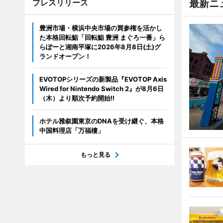
プレスリリース
最新ニ
豊洲市場・横浜中央市場の買参権を活かし
た本格回転鮨「回転鮨 豊洲 まぐろ一番」ら
らぽーと湘南平塚に2026年8月8日(土)グ
ランドオープン！
EVOTOPシリーズの新製品『EVOTOP Axis
Wired for Nintendo Switch 2』が8月6日
（木）より順次予約開始!!
ホテル雅叙園東京のDNAを受け継ぐ、本格
中国料理店「万福樓」
もっと見る