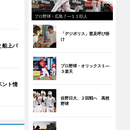
プロ野球・広島７―１１巨人
「デジポリス」普及呼び掛
け
と船上パ
プロ野球・オリックス１―
３楽天
ベント情
佐野日大、２回戦へ 高校
野球