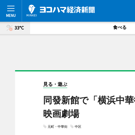
食べる
33°C
見る・遊ぶ
同發新館で「横浜中華
映画劇場
元町・中華街
中区