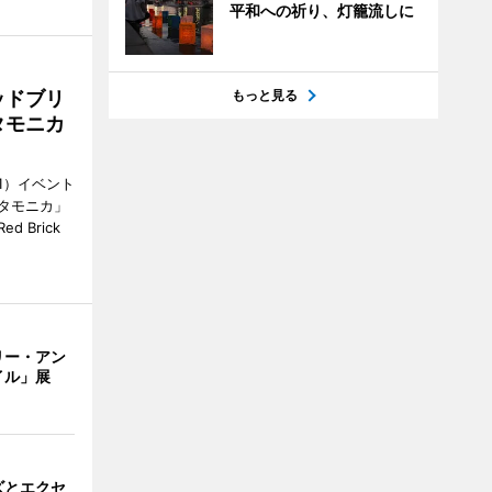
平和への祈り、灯籠流しに
もっと見る
ッドブリ
タモニカ
1）イベント
タモニカ」
 Brick
リー・アン
イル」展
ズとエクセ