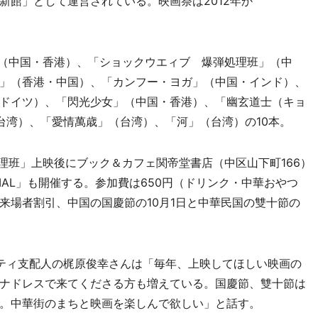
新館」として運営されている。映画祭は2012年か
（中国・香港）、「ショックウエィブ 爆弾処理班」（中
」（香港・中国）、「カンフー・ヨガ」（中国・インド）、
ドイツ）、「閃光少女」（中国・香港）、「幽玄道士（キョ
台湾）、「愛情萬歳」（台湾）、「河」（台湾）の10本。
理班」上映後にブック＆カフェ関帝堂書店（中区山下町166）
IAL」も開催する。参加費は650円（ドリンク・中華おやつ
来場者割引、中国の国慶節の10月1日と中華民国の雙十節の
ティ支配人の梶原俊幸さんは「毎年、上映してほしい映画の
ナドレスで来てくださる方も増えている。国慶節、雙十節は
。中華街のまちと映画を楽しんで欲しい」と話す。