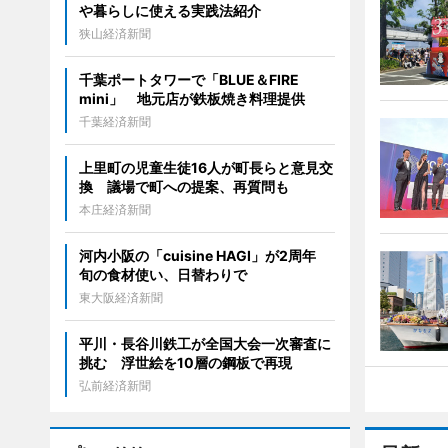
や暮らしに使える実践法紹介
狭山経済新聞
千葉ポートタワーで「BLUE＆FIRE
mini」 地元店が鉄板焼き料理提供
千葉経済新聞
上里町の児童生徒16人が町長らと意見交
換 議場で町への提案、再質問も
本庄経済新聞
河内小阪の「cuisine HAGI」が2周年
旬の食材使い、日替わりで
東大阪経済新聞
平川・長谷川鉄工が全国大会一次審査に
挑む 浮世絵を10層の鋼板で再現
弘前経済新聞