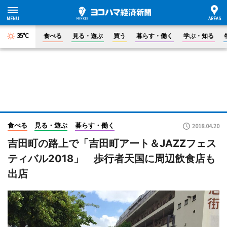
35°C
食べる
見る・遊ぶ
買う
暮らす・働く
学ぶ・知る
食べる
見る・遊ぶ
暮らす・働く
2018.04.20
吉田町の路上で「吉田町アート＆JAZZフェス
ティバル2018」 歩行者天国に周辺飲食店も
出店