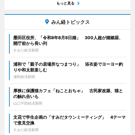
もっと見る
みん経トピックス
墨田区役所、「令和8年8月8日婚」 300人超が婚姻届、
開庁前から長い列
すみだ経済新聞
浦和で「親子の居場所なつまつり」 浴衣姿でヨーヨー釣
りや和太鼓楽しむ
浦和経済新聞
厚狭に保護猫カフェ「ねことおちゃ」 古民家改築、猫と
の触れ合いも
山口宇部経済新聞
文花で学生企画の「すみだタウンミーティング」 4テーマ
で意見交換
すみだ経済新聞