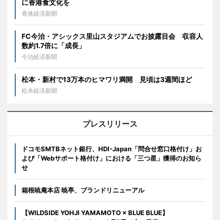
に香港食文化を
香港経済新聞
FC今治・アシックス里山スタジアムでお披露目会 収容人
数約1.7倍に「成長」
今治経済新聞
松本・新村で13万本のヒマワリ満開 見頃は3週間ほど
松本経済新聞
プレスリリース
ドコモSMTBネット銀行、HDI-Japan「問合せ窓口格付け」お
よび「Webサポート格付け」における「三つ星」獲得のお知ら
せ
箱根暁庵本店 暁亭、ブランドリニューアル
【WILDSIDE YOHJI YAMAMOTO × BLUE BLUE】