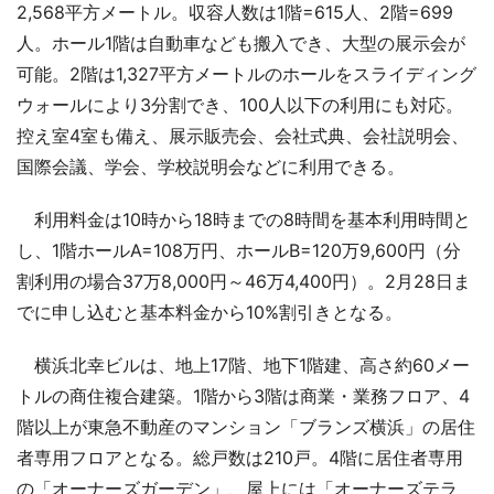
2,568平方メートル。収容人数は1階=615人、2階=699
人。ホール1階は自動車なども搬入でき、大型の展示会が
可能。2階は1,327平方メートルのホールをスライディング
ウォールにより3分割でき、100人以下の利用にも対応。
控え室4室も備え、展示販売会、会社式典、会社説明会、
国際会議、学会、学校説明会などに利用できる。
利用料金は10時から18時までの8時間を基本利用時間と
し、1階ホールA=108万円、ホールB=120万9,600円（分
割利用の場合37万8,000円～46万4,400円）。2月28日ま
でに申し込むと基本料金から10%割引きとなる。
横浜北幸ビルは、地上17階、地下1階建、高さ約60メー
トルの商住複合建築。1階から3階は商業・業務フロア、4
階以上が東急不動産のマンション「ブランズ横浜」の居住
者専用フロアとなる。総戸数は210戸。4階に居住者専用
の「オーナーズガーデン」、屋上には「オーナーズテラ