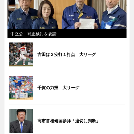
中立公、補正検討を要請
吉田は２安打１打点 大リーグ
千賀の力投 大リーグ
高市首相靖国参拝「適切に判断」