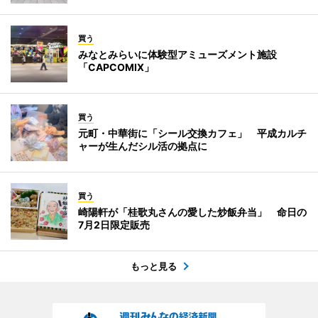
買う
みなとみらいに体験型アミューズメント施設
「CAPCOMIX」
買う
元町・中華街に「シール交換カフェ」 平成カルチ
ャーが生んだシル活の拠点に
買う
崎陽軒が「桂歌丸さんの愛した炒飯弁当」 命日の
7月2日限定販売
もっと見る