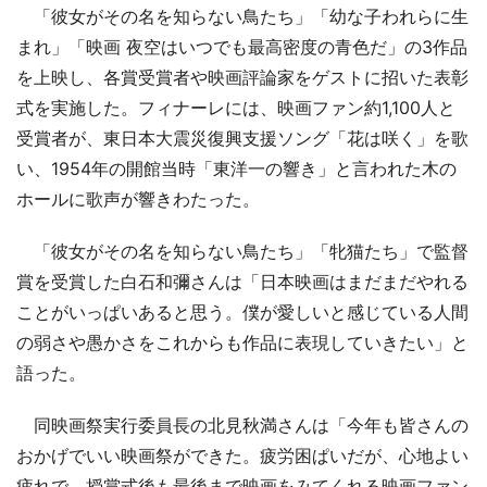
「彼女がその名を知らない鳥たち」「幼な子われらに生
まれ」「映画 夜空はいつでも最高密度の青色だ」の3作品
を上映し、各賞受賞者や映画評論家をゲストに招いた表彰
式を実施した。フィナーレには、映画ファン約1,100人と
受賞者が、東日本大震災復興支援ソング「花は咲く」を歌
い、1954年の開館当時「東洋一の響き」と言われた木の
ホールに歌声が響きわたった。
「彼女がその名を知らない鳥たち」「牝猫たち」で監督
賞を受賞した白石和彌さんは「日本映画はまだまだやれる
ことがいっぱいあると思う。僕が愛しいと感じている人間
の弱さや愚かさをこれからも作品に表現していきたい」と
語った。
同映画祭実行委員長の北見秋満さんは「今年も皆さんの
おかげでいい映画祭ができた。疲労困ぱいだが、心地よい
疲れで、授賞式後も最後まで映画をみてくれる映画ファン