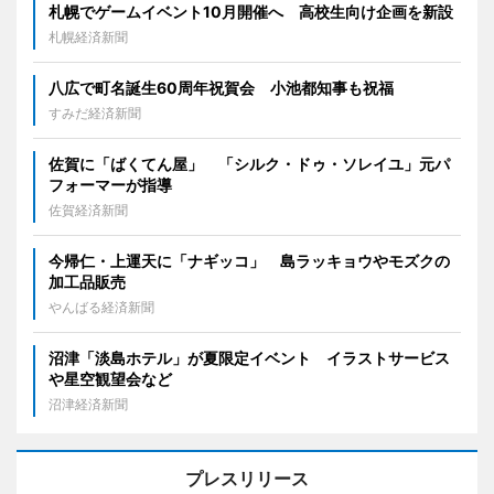
札幌でゲームイベント10月開催へ 高校生向け企画を新設
札幌経済新聞
八広で町名誕生60周年祝賀会 小池都知事も祝福
すみだ経済新聞
佐賀に「ばくてん屋」 「シルク・ドゥ・ソレイユ」元パ
フォーマーが指導
佐賀経済新聞
今帰仁・上運天に「ナギッコ」 島ラッキョウやモズクの
加工品販売
やんばる経済新聞
沼津「淡島ホテル」が夏限定イベント イラストサービス
や星空観望会など
沼津経済新聞
プレスリリース