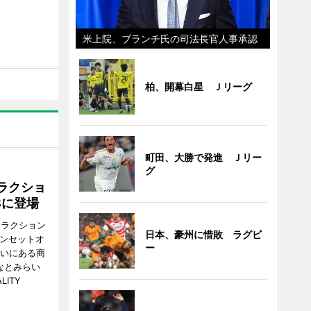
米上院、ブランチ氏の司法長官人事承認
柏、開幕白星 Ｊリーグ
町田、大勝で発進 Ｊリー
グ
ラクショ
8に登場
トラクション
日本、豪州に惜敗 ラグビ
・サンセットオ
ー
らいにある商
なとみらい
LITY