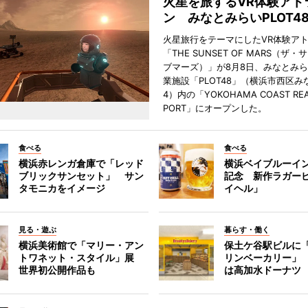
火星を旅するVR体験アト
ン みなとみらいPLOT4
火星旅行をテーマにしたVR体験ア
「THE SUNSET OF MARS（ザ
ブマーズ）」が8月8日、みなとみ
業施設「PLOT48」（横浜市西区み
4）内の「YOKOHAMA COAST REA
PORT」にオープンした。
食べる
食べる
横浜赤レンガ倉庫で「レッド
横浜ベイブルーイン
ブリックサンセット」 サン
記念 新作ラガー
タモニカをイメージ
イヘル」
見る・遊ぶ
暮らす・働く
横浜美術館で「マリー・アン
保土ケ谷駅ビルに
トワネット・スタイル」展
リンベーカリー」
世界初公開作品も
は高加水ドーナツ