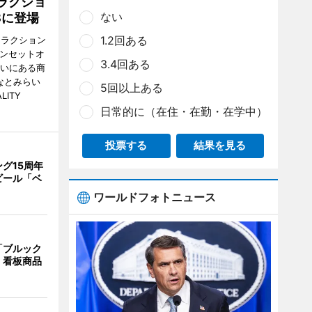
ラクショ
ない
8に登場
1.2回ある
トラクション
・サンセットオ
3.4回ある
らいにある商
なとみらい
5回以上ある
LITY
日常的に（在住・在勤・在学中）
投票する
結果を見る
グ15周年
ビール「ベ
ワールドフォトニュース
「ブルック
 看板商品