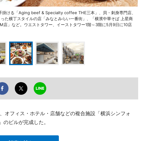
ing beef & Specialty coffee THE三本」、貝・刺身専門店、
まった横丁スタイルの店「みなとみらい一番街」、「横濱中華そば 上星商
MM店」など。ウエストタワー、イーストタワー1階～3階に5月9日に10店
、オフィス・ホテル・店舗などの複合施設「横浜シンフォ
E）」のビルが完成した。