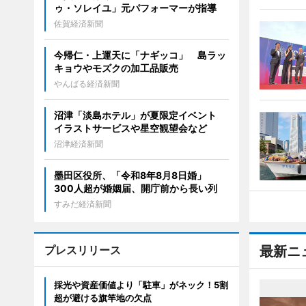
ゥ・ソレイユ」元パフォーマーが指導
佐賀経済新聞
今帰仁・上運天に「ナギッコ」 島ラッ
キョウやモズクの加工品販売
やんばる経済新聞
沼津「淡島ホテル」が夏限定イベント
イラストサービスや星空観望会など
沼津経済新聞
墨田区役所、「令和8年8月8日婚」
300人超が婚姻届、開庁前から長い列
すみだ経済新聞
プレスリリース
最新ニ
採光や資産価値より「駐車」がネック！5割
超が避ける旗竿地の欠点