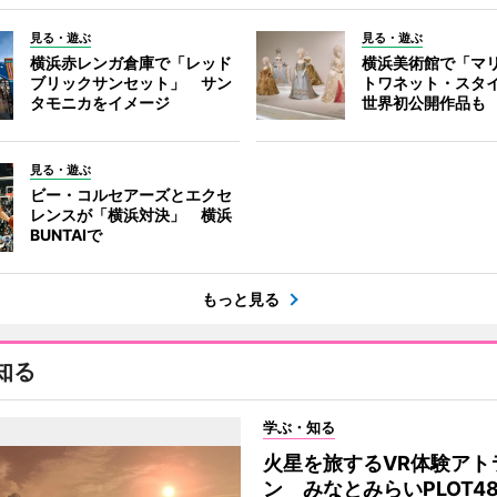
見る・遊ぶ
見る・遊ぶ
横浜赤レンガ倉庫で「レッド
横浜美術館で「マ
ブリックサンセット」 サン
トワネット・スタ
タモニカをイメージ
世界初公開作品も
見る・遊ぶ
ビー・コルセアーズとエクセ
レンスが「横浜対決」 横浜
BUNTAIで
もっと見る
知る
学ぶ・知る
火星を旅するVR体験アト
ン みなとみらいPLOT4