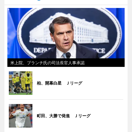
米上院、ブランチ氏の司法長官人事承認
柏、開幕白星 Ｊリーグ
町田、大勝で発進 Ｊリーグ