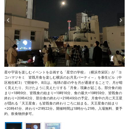
星や宇宙を楽しむイベントを企画する「星空の学校」（横浜市栄区）が「ヨ
コハマツキミ 皆既月食を楽しむ横浜のお月見パーティ～」を泰生ビル（中
区相生町3）で開催中。8日は、地球の影の中を月が通過することで、月が暗
く見えたり、欠けたように見えたりする「月食」現象が起こる。部分食の始
まり=18時9分、皆既食の始まり=19時16分、食の最大=19時59分、皆既食の
終わり=20時42分、部分食の終わり=21時49分の予定。月食中の月に天王星
が隠れる「天王星食」も皆既食の終わりごろに始まる。天王星食の始まり
=20時41分、終わり=21時22分。開催時間は18時から21時。入場無料、要予
約、飲食物持参可。