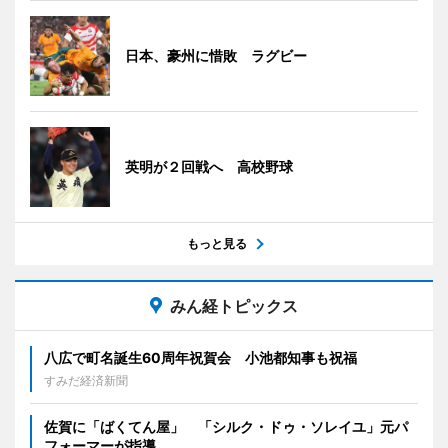
日本、豪州に惜敗 ラグビー
英明が２回戦へ 高校野球
もっと見る
みん経トピックス
八広で町名誕生60周年祝賀会 小池都知事も祝福
すみだ経済新聞
佐賀に「ばくてん屋」 「シルク・ドゥ・ソレイユ」元パ
フォーマーが指導