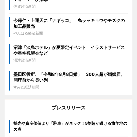
佐賀経済新聞
今帰仁・上運天に「ナギッコ」 島ラッキョウやモズクの
加工品販売
やんばる経済新聞
沼津「淡島ホテル」が夏限定イベント イラストサービス
や星空観望会など
沼津経済新聞
墨田区役所、「令和8年8月8日婚」 300人超が婚姻届、
開庁前から長い列
すみだ経済新聞
プレスリリース
採光や資産価値より「駐車」がネック！5割超が避ける旗竿地の
欠点