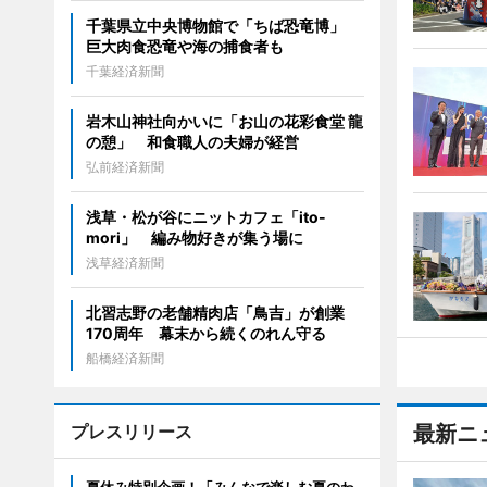
千葉県立中央博物館で「ちば恐竜博」
巨大肉食恐竜や海の捕食者も
千葉経済新聞
岩木山神社向かいに「お山の花彩食堂 龍
の憩」 和食職人の夫婦が経営
弘前経済新聞
浅草・松が谷にニットカフェ「ito-
mori」 編み物好きが集う場に
浅草経済新聞
北習志野の老舗精肉店「鳥吉」が創業
170周年 幕末から続くのれん守る
船橋経済新聞
プレスリリース
最新ニ
夏休み特別企画！「みんなで楽しむ夏のわ