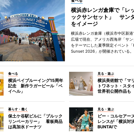
食べる
横浜赤レンガ倉庫で「レ
ックサンセット」 サン
をイメージ
横浜赤レンガ倉庫（横浜市中区新港
広場で現在、アメリカ西海岸「サン
をテーマにした夏季限定イベント「Red
Sunset 2026」が開催されている。
食べる
見る・遊ぶ
横浜ベイブルーイング15周年
横浜美術館で「マ
記念 新作ラガービール「ベ
トワネット・スタ
イヘル」
世界初公開作品も
暮らす・働く
見る・遊ぶ
保土ケ谷駅ビルに「ブルック
ビー・コルセアー
リンベーカリー」 看板商品
レンスが「横浜対
は高加水ドーナツ
BUNTAIで