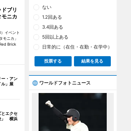
ない
ッドブリ
タモニカ
1.2回ある
3.4回ある
1）イベント
5回以上ある
タモニカ」
 Brick
日常的に（在住・在勤・在学中）
投票する
結果を見る
リー・アン
ワールドフォトニュース
イル」展
ズとエクセ
決」 横浜