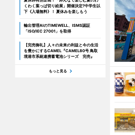
くわく葉っぱ切り絵展」開催決定?中学生以
下《入場無料》！ 夏休みを楽しもう
輸出管理AIのTIMEWELL、ISMS認証
「ISO/IEC 27001」を取得
【完売御礼】人々の未来の利益と今の生活
を豊かにするCAMEL『CAMEL80号 鳥取
境港市系統連携蓄電池シリーズ 完売』
もっと見る