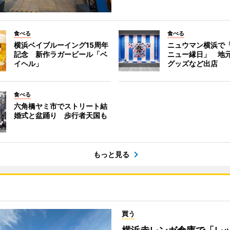
食べる
食べる
横浜ベイブルーイング15周年
ニュウマン横浜で
記念 新作ラガービール「ベ
ニュー縁日」 地
イヘル」
グッズなど出店
食べる
六角橋ヤミ市でストリート結
婚式と盆踊り 歩行者天国も
もっと見る
買う