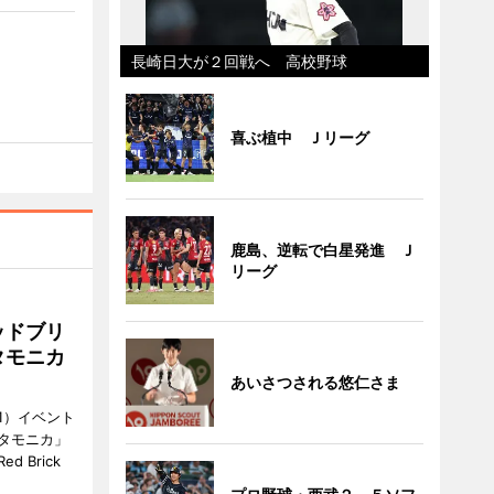
長崎日大が２回戦へ 高校野球
喜ぶ植中 Ｊリーグ
鹿島、逆転で白星発進 Ｊ
リーグ
ッドブリ
タモニカ
あいさつされる悠仁さま
1）イベント
タモニカ」
 Brick