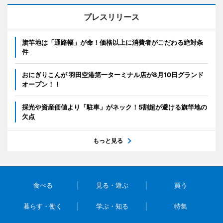
プレスリリース
旗竿地は「通路幅」が命！価格以上に消費者がこだわる絶対条
件
おにぎりこんが 羽田空港第一ターミナル店が8月10日グランド
オープン！！
採光や資産価値より「駐車」がネック！5割超が避ける旗竿地の
欠点
もっと見る
食べる
見る・遊ぶ
買う
暮らす・働く
学ぶ・知る
特集