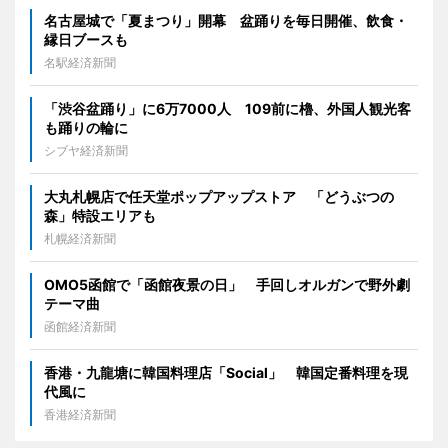
名古屋城で「夏まつり」開幕 盆踊りを毎日開催、飲食・
縁日ブースも
名駅経済新聞
「渋谷盆踊り」に6万7000人 109前に櫓、外国人観光客
も踊りの輪に
シブヤ経済新聞
大丸札幌店で任天堂ポップアップストア 「どうぶつの
森」特設エリアも
札幌経済新聞
OMO5函館で「函館夜景の日」 手回しオルガンで野外劇
テーマ曲
函館経済新聞
香港・九龍塘に韓国料理店「Social」 韓国定番料理を現
代風に
香港経済新聞