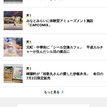
買う
みなとみらいに体験型アミューズメント施設
「CAPCOMIX」
買う
元町・中華街に「シール交換カフェ」 平成カルチ
ャーが生んだシル活の拠点に
買う
崎陽軒が「桂歌丸さんの愛した炒飯弁当」 命日の
7月2日限定販売
もっと見る