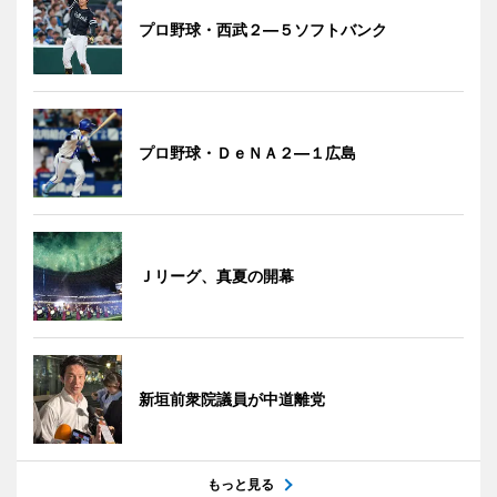
プロ野球・西武２―５ソフトバンク
プロ野球・ＤｅＮＡ２―１広島
Ｊリーグ、真夏の開幕
新垣前衆院議員が中道離党
もっと見る