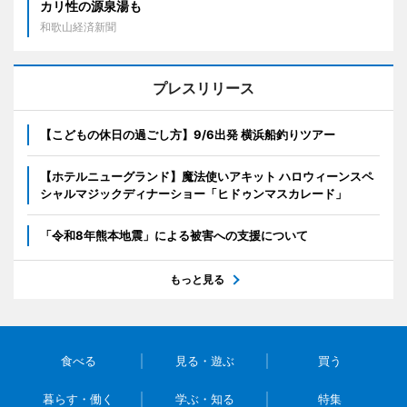
カリ性の源泉湯も
和歌山経済新聞
プレスリリース
【こどもの休日の過ごし方】9/6出発 横浜船釣りツアー
【ホテルニューグランド】魔法使いアキット ハロウィーンスペ
シャルマジックディナーショー「ヒドゥンマスカレード」
「令和8年熊本地震」による被害への支援について
もっと見る
食べる
見る・遊ぶ
買う
暮らす・働く
学ぶ・知る
特集