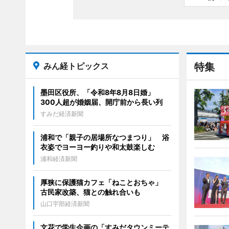
みん経トピックス
特集
墨田区役所、「令和8年8月8日婚」
300人超が婚姻届、開庁前から長い列
すみだ経済新聞
浦和で「親子の居場所なつまつり」 浴
衣姿でヨーヨー釣りや和太鼓楽しむ
浦和経済新聞
厚狭に保護猫カフェ「ねことおちゃ」
古民家改築、猫との触れ合いも
山口宇部経済新聞
文花で学生企画の「すみだタウンミーテ