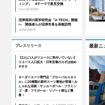
ィング」 4テーマで意見交換
すみだ経済新聞
沼津発祥の医学研究会「U-TECH」開催
へ 関係者らが沼津市長を表敬訪問
沼津経済新聞
プレスリリース
最新ニ
【2人に1人がリユースに気付いていない】
リユース人口拡大・日常定着のカギは始め
やすさ
オーダースーツ専門店「グローバルスタイ
ル」に20種類の新作スーツ裏地が登場！お
しゃれな花柄・サッカーボール・フラミン
ゴ・虎・フラガール・リゾート柄など豊
富！