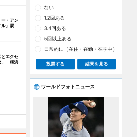
ない
1.2回ある
リー・アン
イル」展
3.4回ある
5回以上ある
日常的に（在住・在勤・在学中）
ズとエクセ
決」 横浜
投票する
結果を見る
ワールドフォトニュース