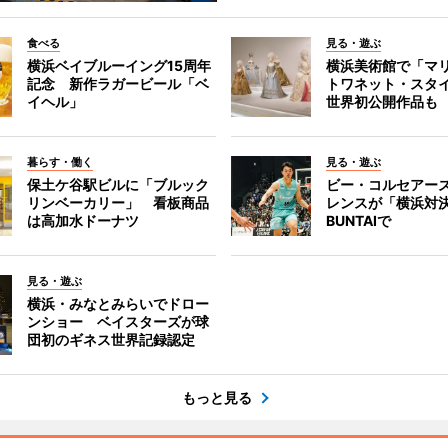
食べる
見る・遊ぶ
横浜ベイブルーイング15周年
横浜美術館で「マ
記念 新作ラガービール「ベ
トワネット・スタ
イヘル」
世界初公開作品も
暮らす・働く
見る・遊ぶ
保土ケ谷駅ビルに「ブルック
ビー・コルセアー
リンベーカリー」 看板商品
レンスが「横浜対
は高加水ドーナツ
BUNTAIで
見る・遊ぶ
横浜・みなとみらいでドロー
ンショー ベイスターズが球
団初のギネス世界記録認定
もっと見る