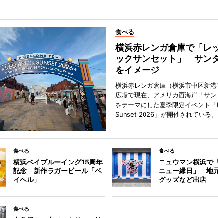
食べる
横浜赤レンガ倉庫で「レ
ックサンセット」 サン
をイメージ
横浜赤レンガ倉庫（横浜市中区新港
広場で現在、アメリカ西海岸「サン
をテーマにした夏季限定イベント「Red
Sunset 2026」が開催されている。
食べる
食べる
横浜ベイブルーイング15周年
ニュウマン横浜で
記念 新作ラガービール「ベ
ニュー縁日」 地
イヘル」
グッズなど出店
食べる