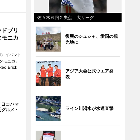
佐々木６回２失点 大リーグ
ッドブリ
復興のシュシャ、愛国の観
タモニカ
光地に
1）イベント
タモニカ」
 Brick
アジア大会公式ウエア発
表
「ヨコハマ
ライン川渇水が水運直撃
元グルメ・