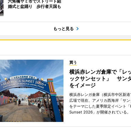
六角橋ヤミ市でストリート結
婚式と盆踊り 歩行者天国も
もっと見る
買う
横浜赤レンガ倉庫で「レ
ックサンセット」 サン
をイメージ
横浜赤レンガ倉庫（横浜市中区新港
広場で現在、アメリカ西海岸「サン
をテーマにした夏季限定イベント「Red
Sunset 2026」が開催されている。