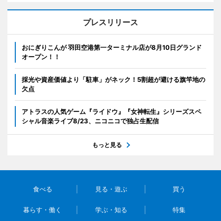
プレスリリース
おにぎりこんが 羽田空港第一ターミナル店が8月10日グランド
オープン！！
採光や資産価値より「駐車」がネック！5割超が避ける旗竿地の
欠点
アトラスの人気ゲーム『ライドウ』『女神転生』シリーズスペ
シャル音楽ライブ8/23、ニコニコで独占生配信
もっと見る
食べる
見る・遊ぶ
買う
暮らす・働く
学ぶ・知る
特集