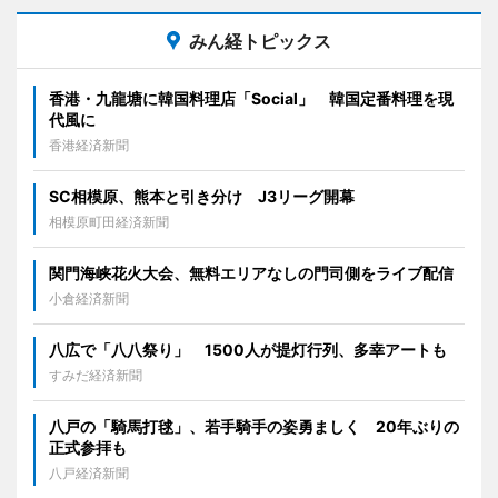
みん経トピックス
香港・九龍塘に韓国料理店「Social」 韓国定番料理を現
代風に
香港経済新聞
SC相模原、熊本と引き分け J3リーグ開幕
相模原町田経済新聞
関門海峡花火大会、無料エリアなしの門司側をライブ配信
小倉経済新聞
八広で「八八祭り」 1500人が提灯行列、多幸アートも
すみだ経済新聞
八戸の「騎馬打毬」、若手騎手の姿勇ましく 20年ぶりの
正式参拝も
八戸経済新聞