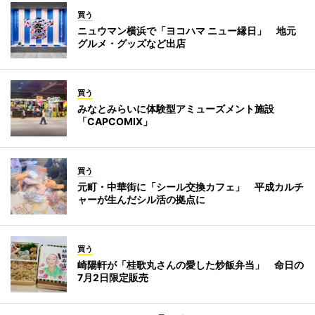
買う
ニュウマン横浜で「ヨコハマ ニュー縁日」 地元
グルメ・グッズなど出店
買う
みなとみらいに体験型アミューズメント施設
「CAPCOMIX」
買う
元町・中華街に「シール交換カフェ」 平成カルチ
ャーが生んだシル活の拠点に
買う
崎陽軒が「桂歌丸さんの愛した炒飯弁当」 命日の
7月2日限定販売