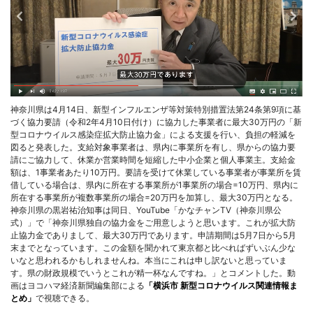
神奈川県は4月14日、新型インフルエンザ等対策特別措置法第24条第9項に基
づく協力要請（令和2年4月10日付け）に協力した事業者に最大30万円の「新
型コロナウイルス感染症拡大防止協力金」による支援を行い、負担の軽減を
図ると発表した。支給対象事業者は、県内に事業所を有し、県からの協力要
請にご協力して、休業か営業時間を短縮した中小企業と個人事業主。支給金
額は、1事業者あたり10万円。要請を受けて休業している事業者が事業所を賃
借している場合は、県内に所在する事業所が1事業所の場合=10万円、県内に
所在する事業所が複数事業所の場合=20万円を加算し、最大30万円となる。
神奈川県の黒岩祐治知事は同日、YouTube「かなチャンTV（神奈川県公
式）」で「神奈川県独自の協力金をご用意しようと思います。これが拡大防
止協力金でありまして、最大30万円であります。申請期間は5月7日から5月
末までとなっています。この金額を聞かれて東京都と比べればずいぶん少な
いなと思われるかもしれませんね。本当にこれは申し訳ないと思っていま
す。県の財政規模でいうとこれが精一杯なんですね。」とコメントした。動
画はヨコハマ経済新聞編集部による
「横浜市 新型コロナウイルス関連情報ま
とめ」
で視聴できる。