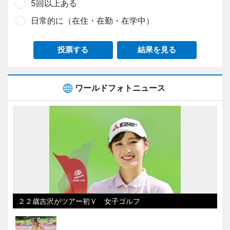
5回以上ある
日常的に（在住・在勤・在学中）
投票する
結果を見る
ワールドフォトニュース
２２歳吉沢がツアー初Ｖ 女子ゴルフ