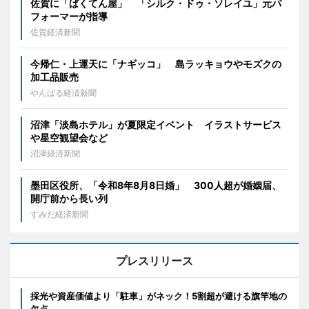
佐賀に「ばくてん屋」 「シルク・ドゥ・ソレイユ」元パ
フォーマーが指導
佐賀経済新聞
今帰仁・上運天に「ナギッコ」 島ラッキョウやモズクの
加工品販売
やんばる経済新聞
沼津「淡島ホテル」が夏限定イベント イラストサービス
や星空観望会など
沼津経済新聞
墨田区役所、「令和8年8月8日婚」 300人超が婚姻届、
開庁前から長い列
すみだ経済新聞
プレスリリース
採光や資産価値より「駐車」がネック！5割超が避ける旗竿地の