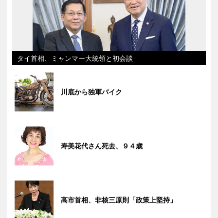
タイ首相、ミャンマー大統領と初会談
川底から独軍バイク
寿美花代さん死去、９４歳
高市首相、非核三原則「政策上堅持」