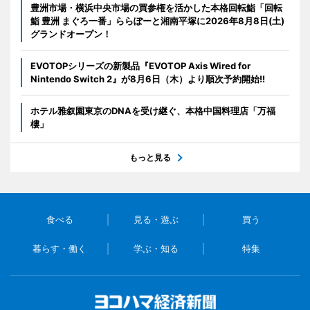
豊洲市場・横浜中央市場の買参権を活かした本格回転鮨「回転
鮨 豊洲 まぐろ一番」ららぽーと湘南平塚に2026年8月8日(土)
グランドオープン！
EVOTOPシリーズの新製品『EVOTOP Axis Wired for
Nintendo Switch 2』が8月6日（木）より順次予約開始!!
ホテル雅叙園東京のDNAを受け継ぐ、本格中国料理店「万福
樓」
もっと見る
食べる
見る・遊ぶ
買う
暮らす・働く
学ぶ・知る
特集