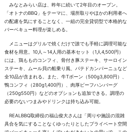
みなとみらい店は、昨年に続いて2年目のオープン。
「オトナのBBQ」をテーマに、場所取りやほかの利用者へ
の配慮を気にすることなく、一組の完全貸切型で本格的な
バーベキュー料理が楽しめる。
メニューはグリルで焼くだけで誰でも手軽に調理可能な
食材を用意。10人～14人用の基本セット（1人4,500円）
には、鶏もものコンフィ、骨付き豚ステーキ、サーロイン
ステーキ、ムール貝の船乗り風、パテドカンパーニュなど
全10品が含まれる。また、牛Tボーン（500g3,800円）、
鴨コンフィ（280g1,400円）、肉厚ビーフハンバーグ
（250g550円）などのオプションも追加できる。調理の
必要のないつまみやドリンクは持ち込み可能。
REALBBQ取締役の福山俊大さんは「周りや施設の混雑
具合を気にすることなくゆったりとしたプライベート空間