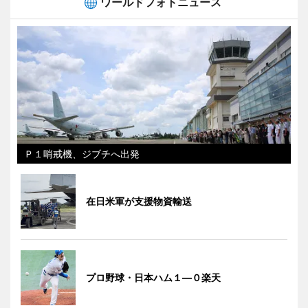
ワールドフォトニュース
Ｐ１哨戒機、ジブチへ出発
在日米軍が支援物資輸送
プロ野球・日本ハム１―０楽天