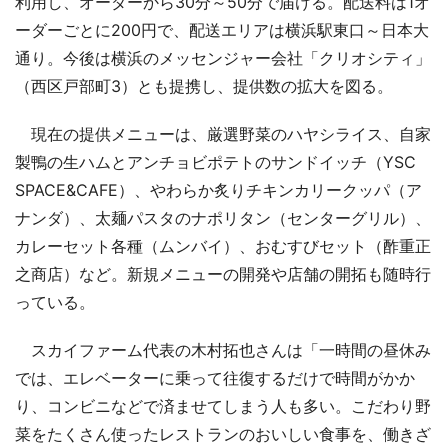
利用し、オーダーから30分～50分で届ける。配送料は1オ
ーダーごとに200円で、配送エリアは横浜駅東口～日本大
通り。今後は横浜のメッセンジャー会社「クリオシティ」
（西区戸部町3）とも提携し、提供数の拡大を図る。
現在の提供メニューは、厳選野菜のハヤシライス、自家
製鴨の生ハムとアンチョビポテトのサンドイッチ（YSC
SPACE&CAFE）、やわらか炙りチキンカリークッパ（ア
ナンダ）、太麺パスタのナポリタン（センターグリル）、
カレーセット各種（ムンバイ）、おむすびセット（酢重正
之商店）など。新規メニューの開発や店舗の開拓も随時行
っている。
スカイファーム代表の木村拓也さんは「一時間の昼休み
では、エレベーターに乗って往復するだけで時間がかか
り、コンビニなどで済ませてしまう人も多い。こだわり野
菜をたくさん使ったレストランのおいしい食事を、働きざ