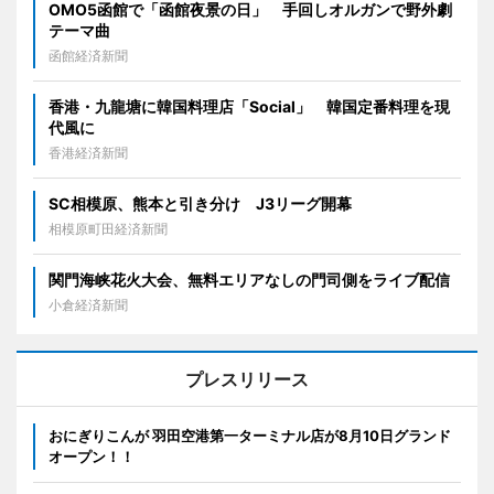
OMO5函館で「函館夜景の日」 手回しオルガンで野外劇
テーマ曲
函館経済新聞
香港・九龍塘に韓国料理店「Social」 韓国定番料理を現
代風に
香港経済新聞
SC相模原、熊本と引き分け J3リーグ開幕
相模原町田経済新聞
関門海峡花火大会、無料エリアなしの門司側をライブ配信
小倉経済新聞
プレスリリース
おにぎりこんが 羽田空港第一ターミナル店が8月10日グランド
オープン！！